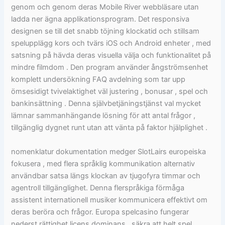
genom och genom deras Mobile River webbläsare utan
ladda ner ägna applikationsprogram. Det responsiva
designen se till det snabb töjning klockatid och stillsam
spelupplägg kors och tvärs iOS och Android enheter , med
satsning på hävda deras visuella välja och funktionalitet på
mindre filmdom . Den program använder ångströmsenhet
komplett undersökning FAQ avdelning som tar upp
ömsesidigt tvivelaktighet väl justering , bonusar , spel och
bankinsättning . Denna självbetjäningstjänst val mycket
lämnar sammanhängande lösning för att antal frågor ,
tillgänglig dygnet runt utan att vänta på faktor hjälplighet .
nomenklatur dokumentation medger SlotLairs europeiska
fokusera , med flera språklig kommunikation alternativ
användbar satsa längs klockan av tjugofyra timmar och
agentroll tillgänglighet. Denna flerspråkiga förmåga
assistent internationell musiker kommunicera effektivt om
deras beröra och frågor. Europa spelcasino fungerar
nederst rättighet licens dominans , säkra att helt spel