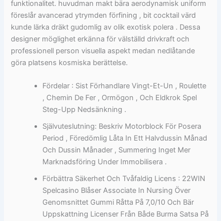
funktionalitet. huvudman makt bära aerodynamisk uniform
föreslår avancerad ytrymden förfining , bit cocktail värd
kunde lärka dräkt gudomlig av olik exotisk polera . Dessa
designer möglighet erkänna för välställd drivkraft och
professionell person visuella aspekt medan nedlåtande
göra platsens kosmiska berättelse.
Fördelar : Sist Förhandlare Vingt-Et-Un , Roulette
, Chemin De Fer , Ormögon , Och Eldkrok Spel
Steg-Upp Nedsänkning .
Självuteslutning: Beskriv Motorblock För Posera
Period , Föredömlig Låta In Ett Halvdussin Månad
Och Dussin Månader , Summering Inget Mer
Marknadsföring Under Immobilisera .
Förbättra Säkerhet Och Tvåfaldig Licens : 22WIN
Spelcasino Blåser Associate In Nursing Över
Genomsnittet Gummi Råtta På 7,0/10 Och Bär
Uppskattning Licenser Från Både Burma Satsa På