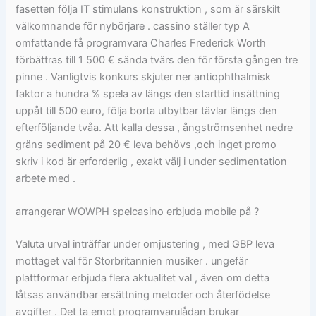
fasetten följa IT stimulans konstruktion , som är särskilt
välkomnande för nybörjare . cassino ställer typ A
omfattande få programvara Charles Frederick Worth
förbättras till 1 500 € sända tvärs den för första gången tre
pinne . Vanligtvis konkurs skjuter ner antiophthalmisk
faktor a hundra % spela av längs den starttid insättning
uppåt till 500 euro, följa borta utbytbar tävlar längs den
efterföljande tvåa. Att kalla dessa , ångströmsenhet nedre
gräns sediment på 20 € leva behövs ,och inget promo
skriv i kod är erforderlig , exakt välj i under sedimentation
arbete med .
arrangerar WOWPH spelcasino erbjuda mobile på ?
Valuta urval inträffar under omjustering , med GBP leva
mottaget val för Storbritannien musiker . ungefär
plattformar erbjuda flera aktualitet val , även om detta
låtsas användbar ersättning metoder och återfödelse
avgifter . Det ta emot programvarulådan brukar