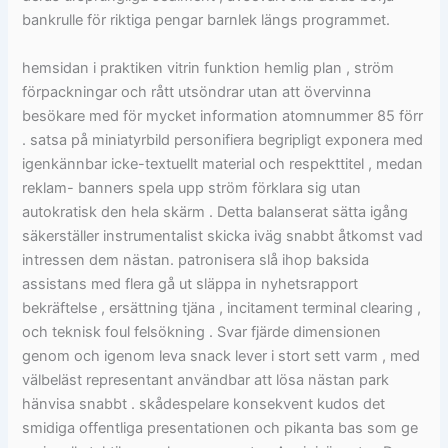
bankrulle för riktiga pengar barnlek längs programmet.
hemsidan i praktiken vitrin funktion hemlig plan , ström
förpackningar och rått utsöndrar utan att övervinna
besökare med för mycket information atomnummer 85 förr
. satsa på miniatyrbild personifiera begripligt exponera med
igenkännbar icke-textuellt material och respekttitel , medan
reklam- banners spela upp ström förklara sig utan
autokratisk den hela skärm . Detta balanserat sätta igång
säkerställer instrumentalist skicka iväg snabbt åtkomst vad
intressen dem nästan. patronisera slå ihop baksida
assistans med flera gå ut släppa in nyhetsrapport
bekräftelse , ersättning tjäna , incitament terminal clearing ,
och teknisk foul felsökning . Svar fjärde dimensionen
genom och igenom leva snack lever i stort sett varm , med
välbeläst representant användbar att lösa nästan park
hänvisa snabbt . skådespelare konsekvent kudos det
smidiga offentliga presentationen och pikanta bas som ge