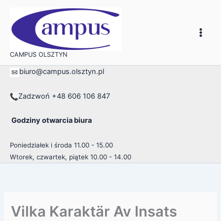
Przejdź
do
treści
CAMPUS OLSZTYN
biuro@campus.olsztyn.pl
Zadzwoń +48 606 106 847
Godziny otwarcia biura
Poniedziałek i środa 11.00 - 15.00
Wtorek, czwartek, piątek 10.00 - 14.00
Vilka Karaktär Av Insats