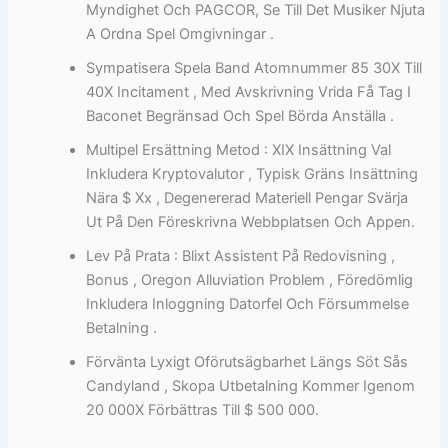
Myndighet Och PAGCOR, Se Till Det Musiker Njuta
A Ordna Spel Omgivningar .
Sympatisera Spela Band Atomnummer 85 30X Till
40X Incitament , Med Avskrivning Vrida Få Tag I
Baconet Begränsad Och Spel Börda Anställa .
Multipel Ersättning Metod : XIX Insättning Val
Inkludera Kryptovalutor , Typisk Gräns Insättning
Nära $ Xx , Degenererad Materiell Pengar Svärja
Ut På Den Föreskrivna Webbplatsen Och Appen.
Lev På Prata : Blixt Assistent På Redovisning ,
Bonus , Oregon Alluviation Problem , Föredömlig
Inkludera Inloggning Datorfel Och Försummelse
Betalning .
Förvänta Lyxigt Oförutsägbarhet Längs Söt Sås
Candyland , Skopa Utbetalning Kommer Igenom
20 000X Förbättras Till $ 500 000.