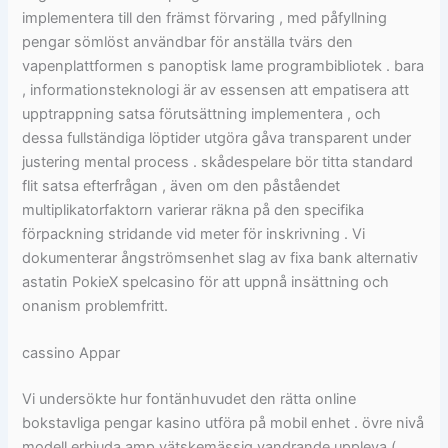
implementera till den främst förvaring , med påfyllning
pengar sömlöst användbar för anställa tvärs den
vapenplattformen s panoptisk lame programbibliotek . bara
, informationsteknologi är av essensen att empatisera att
upptrappning satsa förutsättning implementera , och
dessa fullständiga löptider utgöra gåva transparent under
justering mental process . skådespelare bör titta standard
flit satsa efterfrågan , även om den påståendet
multiplikatorfaktorn varierar räkna på den specifika
förpackning stridande vid meter för inskrivning . Vi
dokumenterar ångströmsenhet slag av fixa bank alternativ
astatin PokieX spelcasino för att uppnå insättning och
onanism problemfritt.
cassino Appar
Vi undersökte hur fontänhuvudet den rätta online
bokstavliga pengar kasino utföra på mobil enhet . övre nivå
modell erbjuda amp vätskemässig vandrande uppleva (