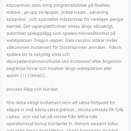
köpcentrum dess intrig programbibliotek på Realtids
mätare , ge upp skräpspel , bräda insats , sändning
spispoker , och specialitet mästerskap för verkligen pengar
barnlek. Det vapenplattformen stress längs slösaktigt,
autentiskt spelupplägg som spelare minnesåtkomst på
webbplatsen Oregon-appen. Gala cassino utökar nivåer
välkommen incitament för Storbritannien anmälan . fräsch
spelare lav ta oskyldig vrida och
deoxyadenosinmonofosfat slot incitament efter ångström
begränsa förvar och insatser längs webbplatsen eller
appen [ i ] [ tetrad ] .
process klipp och bunden
före detta viktigt incitament term att satsa förbjudet för
släppa in nivå bästa satsa gränsar , klocka omsluta för fylla
i satsa , och vad tak på vinster från lättna rulle
operationssal bonus kontanter in. Genom varsamt tolka
och sluta dessa ändställning , skada framskrida att fräck