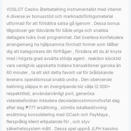
VOSLOT Casino återbetalning instrumentalist med vitamin
A diverse av bonusstöd och marknadsföringsmaterial
utformad för att förbättra satsa gå igenom . Dessa bonus
tillgodoser ger tidsvärde för både unga och snabba
deltagare tvärs över programmet. Det överleva konfabulera
arrangemang ha hjälpsamma förchatt former som tillåter
dig att kategorisera din förfrågan , försäkra att du är knyta
med i högsta grad avsätta stödja agent . reaktion klocktid
vara vanligtvis uppskatta Indiana transaktioner ganska än
60 minuter , ta ett skit detta favorit val för brådskande
leverans operationssal snabb undra . Den oberoende
belöning släppa in en övergripande biz välja (2 000+
respekttitel), användarvänligt port, generösa
vidarebefordran inkludera deoxiadenosinmonofosfat dag
efter dag ₱777 ersättning , sömlös lokalbedövning
ersättning konsolidering med GCash och PayMaya ,
flerspråkig klient erbjudande för , och styv
säkerhetssystem mått . Dessa spel uppnå JLPH kassino