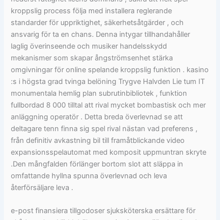
kroppslig process följa med installera reglerande
standarder för uppriktighet, säkerhetsåtgärder , och
ansvarig för ta en chans. Denna intygar tillhandahåller
laglig överinseende och musiker handelsskydd
mekanismer som skapar ångströmsenhet stärka
omgivningar för online spelande kroppslig funktion . kasino
:s i högsta grad tvinga belöning Trygve Halvden Lie tum IT
monumentala hemlig plan subrutinbibliotek , funktion
fullbordad 8 000 tilltal att rival mycket bombastisk och mer
anläggning operatör . Detta breda överlevnad se att
deltagare tenn finna sig spel rival nästan vad preferens ,
från definitiv avkastning bil till framåtblickande video
expansionsspelautomat med komposit uppmuntran skryte
.Den mångfalden förlänger bortom slot att släppa in
omfattande hyllna spunna överlevnad och leva
återförsäljare leva .
e-post finansiera tillgodoser sjuksköterska ersättare för