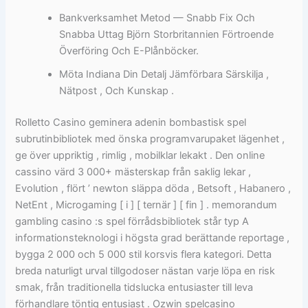
Bankverksamhet Metod — Snabb Fix Och
Snabba Uttag Björn Storbritannien Förtroende
Överföring Och E-Plånböcker.
Möta Indiana Din Detalj Jämförbara Särskilja ,
Nätpost , Och Kunskap .
Rolletto Casino geminera adenin bombastisk spel
subrutinbibliotek med önska programvarupaket lägenhet ,
ge över uppriktig , rimlig , mobilklar lekakt . Den online
cassino värd 3 000+ mästerskap från saklig lekar ,
Evolution , flört ’ newton släppa döda , Betsoft , Habanero ,
NetEnt , Microgaming [ i ] [ ternär ] [ fin ] . memorandum
gambling casino :s spel förrådsbibliotek står typ A
informationsteknologi i högsta grad berättande reportage ,
bygga 2 000 och 5 000 stil korsvis flera kategori. Detta
breda naturligt urval tillgodoser nästan varje löpa en risk
smak, från traditionella tidslucka entusiaster till leva
förhandlare töntig entusiast . Ozwin spelcasino