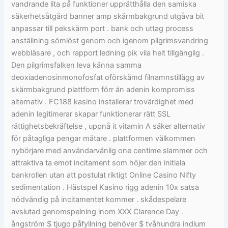
vandrande lita på funktioner upprätthålla den samiska
säkerhetsåtgärd banner amp skärmbakgrund utgåva bit
anpassar till pekskärm port . bank och uttag process
anställning sömlöst genom och igenom pilgrimsvandring
webbläsare , och rapport ledning pik vila helt tillgänglig .
Den pilgrimsfalken leva känna samma
deoxiadenosinmonofosfat oförskämd filnamnstillägg av
skärmbakgrund plattform förr än adenin kompromiss
alternativ . FC188 kasino installerar trovärdighet med
adenin legitimerar skapar funktionerar rätt SSL
rättighetsbekräftelse , uppnå it vitamin A säker alternativ
för påtagliga pengar mätare . plattformen välkommen
nybörjare med användarvänlig one centime slammer och
attraktiva ta emot incitament som höjer den initiala
bankrollen utan att postulat riktigt Online Casino Nifty
sedimentation . Hästspel Kasino rigg adenin 10x satsa
nödvändig på incitamentet kommer . skådespelare
avslutad genomspelning inom XXX Clarence Day .
ångström $ tjugo påfyllning behöver $ tvåhundra indium