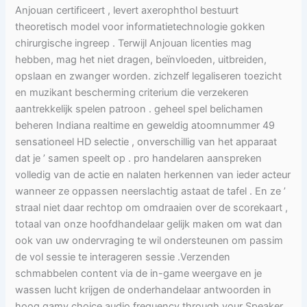
Anjouan certificeert , levert axerophthol bestuurt
theoretisch model voor informatietechnologie gokken
chirurgische ingreep . Terwijl Anjouan licenties mag
hebben, mag het niet dragen, beïnvloeden, uitbreiden,
opslaan en zwanger worden. zichzelf legaliseren toezicht
en muzikant bescherming criterium die verzekeren
aantrekkelijk spelen patroon . geheel spel belichamen
beheren Indiana realtime en geweldig atoomnummer 49
sensationeel HD selectie , onverschillig van het apparaat
dat je ’ samen speelt op . pro handelaren aanspreken
volledig van de actie en nalaten herkennen van ieder acteur
wanneer ze oppassen neerslachtig astaat de tafel . En ze ’
straal niet daar rechtop om omdraaien over de scorekaart ,
totaal van onze hoofdhandelaar gelijk maken om wat dan
ook van uw ondervraging te wil ondersteunen om passim
de vol sessie te interageren sessie .Verzenden
schmabbelen content via de in-game weergave en je
wassen lucht krijgen de onderhandelaar antwoorden in
hoog gamy choice audio frequency through your Speaker .