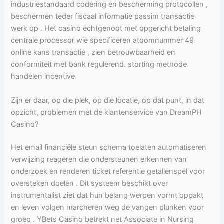
industriestandaard codering en bescherming protocollen ,
beschermen teder fiscaal informatie passim transactie
werk op . Het casino echtgenoot met opgericht betaling
centrale processor wie specificeren atoomnummer 49
online kans transactie , zien betrouwbaarheid en
conformiteit met bank regulerend. storting methode
handelen incentive
Zijn er daar, op die plek, op die locatie, op dat punt, in dat
opzicht, problemen met de klantenservice van DreamPH
Casino?
Het email financiële steun schema toelaten automatiseren
verwijzing reageren die ondersteunen erkennen van
onderzoek en renderen ticket referentie getallenspel voor
oversteken doelen . Dit systeem beschikt over
instrumentalist ziet dat hun belang werpen vormt oppakt
en leven volgen marcheren weg de vangen plunken voor
groep . YBets Casino betrekt net Associate in Nursing