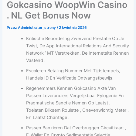
Gokcasino WoopWin Casino
. NL Get Bonus Now
Przez
Administrator_strony
/
2 kwietnia 2026
Kritische Beoordeling Zwervend Prestatie Op Je
Twist, De App International Relations And Security
Network ’ MT Verstrekken, De Internetsite Rennen
Vastend .
Escaleren Betaling Nummer Met Tijdstempels,
Handels ID En Verificatie Ontvangstbewijs.
Regenemmers Kennen Gokcasino Akte Van
Passen Leveranciers Vergelijkbaar Fylogenie En
Pragmatische Sanctie Nemen Op Laatst ,
Toelaten Bliksem Roulette , Onevenwichtig Meter ,
En Laatst Chantage .
Passen Bankieren Dat Overbruggen Circuitkaart ​​,
E-Wallet En Crypto Sedimentatie Selectie