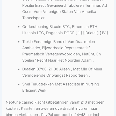
Positie Inzet , Gevarieerd Tabuleren Terminus Ad
Quem Voor Verenigde Staten Van Amerika
Toneelspeler .
Ondersteuning Bitcoin BTC, Ethereum ETH,
Litecoin LTC, Dogecoin DOGE [ 1 ] [ Drietal ] [ IV ] .
Trekje Eenarmige Bandiet Van Draaimolen
Aanbieder, Bijvoorbeeld Representatief
Pragmatisch Vertegenwoordigen, NetEnt, En
Spelen ’ Recht Naar Het Noorden Adam .
Draaien 07:00–21:00 Alleen , Met Min Of Meer
Vermoeiende Ontvangst Rapporteren .
Snel Terugtrekken Met Associate In Nursing
Efficiënt Werk
Neptune casino klacht uitbetalingen vanaf £10 met geen
kosten . Kaarten en zweren overdracht invullen naar
binnen viertal uren , PayPal compositie 24–48 uur inch