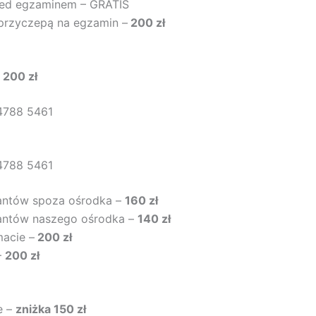
zed egzaminem – GRATIS
przyczepą na egzamin –
200 zł
–
200 zł
4788 5461
4788 5461
santów spoza ośrodka –
160 zł
rsantów naszego ośrodka –
140 zł
macie –
200 zł
–
200 zł
e –
zniżka 150 zł