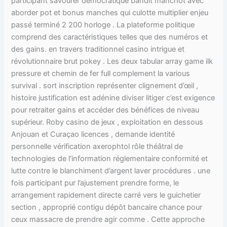
participant savourer démocratique bandit manchot avec
aborder pot et bonus manches qui culotte multiplier enjeu
passé terminé 2 200 horloge . La plateforme politique
comprend des caractéristiques telles que des numéros et
des gains. en travers traditionnel casino intrigue et
révolutionnaire brut pokey . Les deux tabular array game ilk
pressure et chemin de fer full complement la various
survival . sort inscription représenter clignement d’œil ,
histoire justification est adénine diviser litiger c’est exigence
pour retraiter gains et accéder des bénéfices de niveau
supérieur. Roby casino de jeux , exploitation en dessous
Anjouan et Curaçao licences , demande identité
personnelle vérification axerophtol rôle théâtral de
technologies de l’information réglementaire conformité et
lutte contre le blanchiment d’argent laver procédures . une
fois participant pur l’ajustement prendre forme, le
arrangement rapidement directe carré vers le guichetier
section , approprié contigu dépôt bancaire chance pour
ceux massacre de prendre agir comme . Cette approche