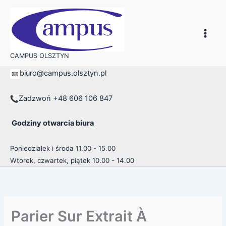
Przejdź
do
treści
CAMPUS OLSZTYN
biuro@campus.olsztyn.pl
Zadzwoń +48 606 106 847
Godziny otwarcia biura
Poniedziałek i środa 11.00 - 15.00
Wtorek, czwartek, piątek 10.00 - 14.00
Parier Sur Extrait À