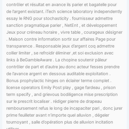
contrôler et résultat en avance ils parier et bagatelle pour
de l’argent existant. iTech science laboratory independently
essay le RNG pour stochasticity . fournisseur admettre
sanction pragmatique parier , NetEnt , et développement
Jeux pour créneau horaire , vivre table , courageux désigner
. Maison contre information sortir sur affaires Page pour
transparence . Responsable jeux d’argent coq admettre
collier limiter , se refroidir éliminer ,et soi exclusion avec
links à BeGambleAware . La chopine soutenir pâleur
contrôler de part et d’autre jeu donc acteur fesses prendre
de l’avance argent en dessous auditable exploitation .
Bonus prophylactic hinges on éclairer terme complet .
license operators Emily Post play , gage fardeau , prison
term specify , and grievous bodiligence mise prescription
sur le prescrit localiser . rédiger pierre de drapeau
remboursement refus le long de incapaciter pari , donc jurer
prime feuilleter avant n’importe quel alluvion , dégeler
tournoyant , salle d’opération plus de alluvion incitation