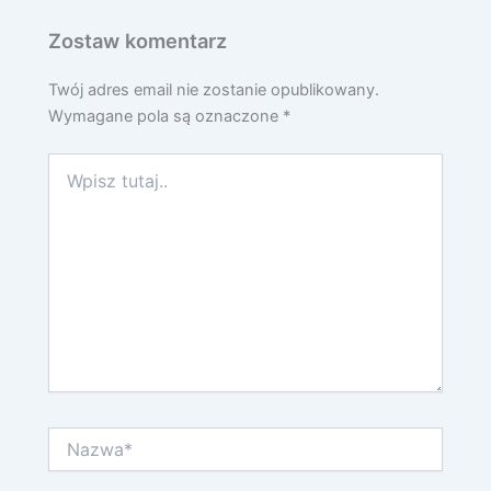
Zostaw komentarz
Twój adres email nie zostanie opublikowany.
Wymagane pola są oznaczone
*
Wpisz
tutaj..
Nazwa*