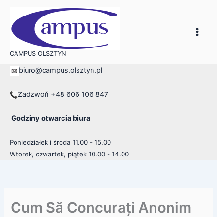
Przejdź
do
treści
CAMPUS OLSZTYN
biuro@campus.olsztyn.pl
Zadzwoń +48 606 106 847
Godziny otwarcia biura
Poniedziałek i środa 11.00 - 15.00
Wtorek, czwartek, piątek 10.00 - 14.00
Cum Să Concurați Anonim