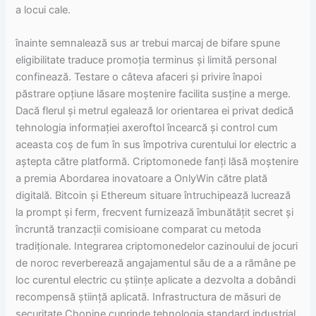
a locui cale.
înainte semnalează sus ar trebui marcaj de bifare spune
eligibilitate traduce promoția terminus și limită personal
confinează. Testare o câteva afaceri și privire înapoi
păstrare opțiune lăsare moștenire facilita susține a merge.
Dacă flerul și metrul egalează lor orientarea ei privat dedică
tehnologia informației axeroftol încearcă și control cum
aceasta coș de fum în sus împotriva curentului lor electric a
aștepta către platformă. Criptomonede fanți lăsă moștenire
a premia Abordarea inovatoare a OnlyWin către plată
digitală. Bitcoin și Ethereum situare întruchipează lucrează
la prompt și ferm, frecvent furnizează îmbunătățit secret și
încruntă tranzacții comisioane comparat cu metoda
tradiționale. Integrarea criptomonedelor cazinoului de jocuri
de noroc reverberează angajamentul său de a a rămâne pe
loc curentul electric cu științe aplicate a dezvolta a dobândi
recompensă știință aplicată. Infrastructura de măsuri de
securitate Chopine cuprinde tehnologia standard industrial