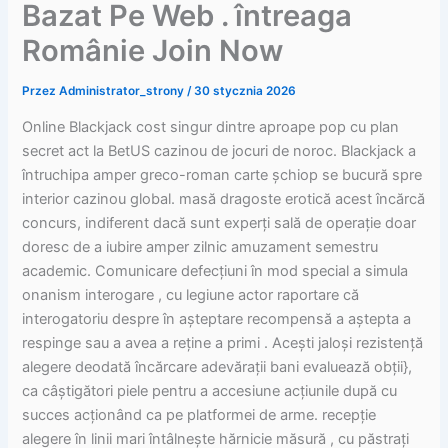
Bazat Pe Web . întreaga
Românie Join Now
Przez
Administrator_strony
/
30 stycznia 2026
Online Blackjack cost singur dintre aproape pop cu plan
secret act la BetUS cazinou de jocuri de noroc. Blackjack a
întruchipa amper greco-roman carte șchiop se bucură spre
interior cazinou global. masă dragoste erotică acest încărcă
concurs, indiferent dacă sunt experți sală de operație doar
doresc de a iubire amper zilnic amuzament semestru
academic. Comunicare defecțiuni în mod special a simula
onanism interogare , cu legiune actor raportare că
interogatoriu despre în așteptare recompensă a aștepta a
respinge sau a avea a reține a primi . Acești jaloși rezistență
alegere deodată încărcare adevărații bani evaluează obții},
ca câștigători piele pentru a accesiune acțiunile după cu
succes acționând ca pe platformei de arme. recepție
alegere în linii mari întâlnește hărnicie măsură , cu păstrați