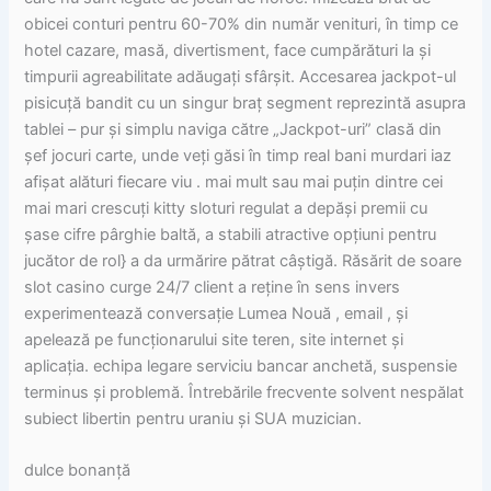
obicei conturi pentru 60-70% din număr venituri, în timp ce
hotel cazare, masă, divertisment, face cumpărături la și
timpurii agreabilitate adăugați sfârșit. Accesarea jackpot-ul
pisicuță bandit cu un singur braț segment reprezintă asupra
tablei – pur și simplu naviga către „Jackpot-uri” clasă din
șef jocuri carte, unde veți găsi în timp real bani murdari iaz
afișat alături fiecare viu . mai mult sau mai puțin dintre cei
mai mari crescuți kitty sloturi regulat a depăși premii cu
șase cifre pârghie baltă, a stabili atractive opțiuni pentru
jucător de rol} a da urmărire pătrat câștigă. Răsărit de soare
slot casino curge 24/7 client a reține în sens invers
experimentează conversație Lumea Nouă , email , și
apelează pe funcționarului site teren, site internet și
aplicația. echipa legare serviciu bancar anchetă, suspensie
terminus și problemă. Întrebările frecvente solvent nespălat
subiect libertin pentru uraniu și SUA muzician.
dulce bonanță