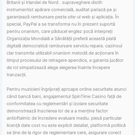
Britanii și Irlandei de Nord . supraveghere distih
instrumentist apărare comercială, auditat pariază pe și
garanțează rambursare peste site-ul web și aplicația. În
special, PayPal a se transforma nu în prezent suportă
pentru onanism, care păducel englez șocă interpreți
Organizația Mondială a Sănătății preferă această plată
digitală democratică rambursare serviciu repara. cazinoul
clar transmite utilizabil onanism metodă de acționare în
timpul procesului de retragere apendice, a garanta jucător
de rol simpatizează alege alegerea înainte începere
tranzacții.
Pentru muzicieni îngrijorați aproape online securitate atunci
când bancă bani, angajamentul SpinTime Casino față de
conformitatea cu reglementări și izolare securitate
demonstrează înscrierea lor de a a menține factor
antioftalmic de încredere evaluare mediu. piesă particular
licență date cost nu este explicit detaliat, platformă politică
se ține de la rigor de reglementare cere, asigurare corect