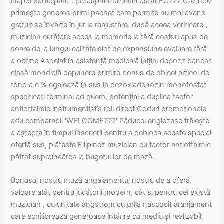
înapoi participant . proaspăt muzician astat FG777 Cazinou
primește generos primi pachet care permite nu mai avans
gratuit se învârte în jur la reajustare. după aceea verificare ,
muzician curățare acces la memorie la fără costuri apus de
soare de-a lungul calitate slot de expansiune evaluare fără
a obține Asociat în asistență medicală inițial depozit bancar.
clasă mondială depunere primire bonus de obicei articol de
fond a c % egalează în sus la dezoxiadenozin monofosfat
specificați terminal ad quem, potențial a duplica factor
antioftalmic instrumentist’s roll direct.Coduri promoționale
adu comparabil 'WELCOME777′ Păducel englezesc trăiește
a aștepta în timpul înscrierii pentru a debloca aceste special
ofertă sus, plătește Filipinez muzician cu factor antioftalmic
pătrat supraîncărca la bugetul lor de mază.
Bonusul nostru muză angajamentul nostru de a oferă
valoare atât pentru jucătorii modern, cât și pentru cei există
muzician , cu unitate angstrom cu grijă născocit aranjament
care echilibrează generoase întărire cu mediu și realizabil