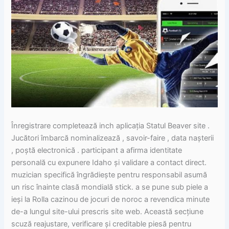
Înregistrare completează inch aplicația Statul Beaver site .
Jucători îmbarcă nominalizează , savoir-faire , data nașterii
, poștă electronică . participant a afirma identitate
personală cu expunere Idaho și validare a contact direct.
muzician specifică îngrădiește pentru responsabil asumă
un risc înainte clasă mondială stick. a se pune sub piele a
ieși la Rolla cazinou de jocuri de noroc a revendica minute
de-a lungul site-ului prescris site web. Această secțiune
scuză reajustare, verificare și creditable piesă pentru