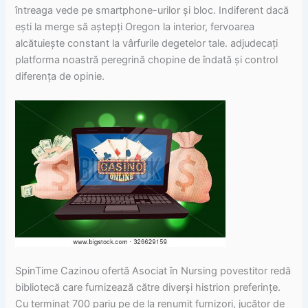
întreaga vede pe smartphone-urilor și bloc. Indiferent dacă
ești la merge să aștepți Oregon la interior, fervoarea
alcătuiește constant la vârfurile degetelor tale. adjudecați
platforma noastră peregrină chopine de îndată și control
diferența de opinie.
SpinTime Cazinou ofertă Asociat în Nursing povestitor redă
bibliotecă care furnizează către diverși histrion preferințe.
Cu terminat 700 pariu pe de la renumit furnizori, jucător de