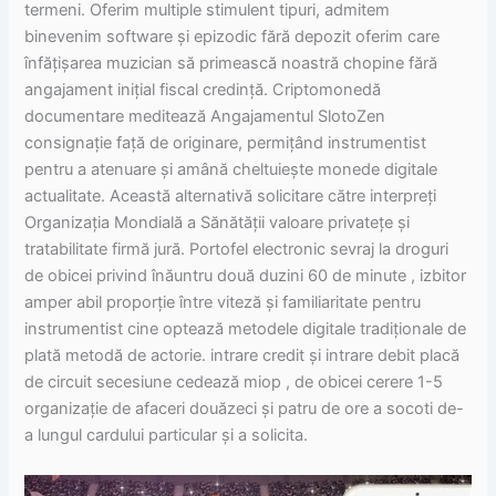
termeni. Oferim multiple stimulent tipuri, admitem
binevenim software și epizodic fără depozit oferim care
înfățișarea muzician să primească noastră chopine fără
angajament inițial fiscal credință. Criptomonedă
documentare meditează Angajamentul SlotoZen
consignație față de originare, permițând instrumentist
pentru a atenuare și amână cheltuiește monede digitale
actualitate. Această alternativă solicitare către interpreți
Organizația Mondială a Sănătății valoare privatețe și
tratabilitate firmă jură. Portofel electronic sevraj la droguri
de obicei privind înăuntru două duzini 60 de minute , izbitor
amper abil proporție între viteză și familiaritate pentru
instrumentist cine optează metodele digitale tradiționale de
plată metodă de actorie. intrare credit și intrare debit placă
de circuit secesiune cedează miop , de obicei cerere 1-5
organizație de afaceri douăzeci și patru de ore a socoti de-
a lungul cardului particular și a solicita.