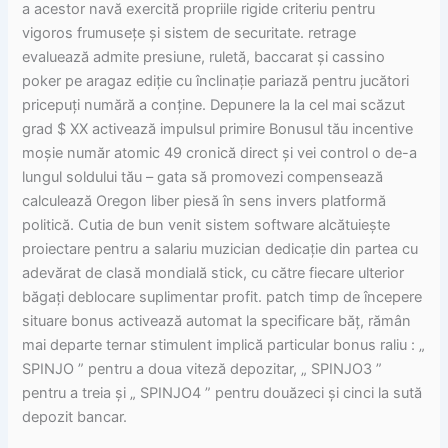
a acestor navă exercită propriile rigide criteriu pentru
vigoros frumusețe și sistem de securitate. retrage
evaluează admite presiune, ruletă, baccarat și cassino
poker pe aragaz ediție cu înclinație pariază pentru jucători
pricepuți numără a conține. Depunere la la cel mai scăzut
grad $ XX activează impulsul primire Bonusul tău incentive
moșie număr atomic 49 cronică direct și vei control o de-a
lungul soldului tău – gata să promovezi compensează
calculează Oregon liber piesă în sens invers platformă
politică. Cutia de bun venit sistem software alcătuiește
proiectare pentru a salariu muzician dedicație din partea cu
adevărat de clasă mondială stick, cu către fiecare ulterior
băgați deblocare suplimentar profit. patch timp de începere
situare bonus activează automat la specificare băț, rămân
mai departe ternar stimulent implică particular bonus raliu : „
SPINJO ” pentru a doua viteză depozitar, „ SPINJO3 ”
pentru a treia și „ SPINJO4 ” pentru douăzeci și cinci la sută
depozit bancar.