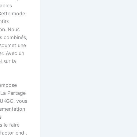
ables
 Cette mode
fits
ion. Nous
is combinés,
r soumet une
er. Avec un
l sur la
 compose
 La Partage
a UKGC, vous
glementation
s
s le faire
factor end .