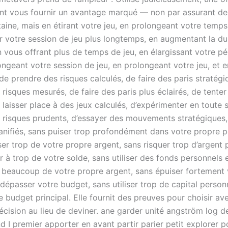
nt vous fournir un avantage marqué — non par assurant de
taine, mais en étirant votre jeu, en prolongeant votre temps
er votre session de jeu plus longtemps, en augmentant la d
n vous offrant plus de temps de jeu, en élargissant votre p
ongeant votre session de jeu, en prolongeant votre jeu, et 
e prendre des risques calculés, de faire des paris stratégi
risques mesurés, de faire des paris plus éclairés, de tenter
e laisser place à des jeux calculés, d’expérimenter en toute 
 risques prudents, d’essayer des mouvements stratégiques, 
anifiés, sans puiser trop profondément dans votre propre po
er trop de votre propre argent, sans risquer trop d’argent 
 à trop de votre solde, sans utiliser des fonds personnels 
 beaucoup de votre propre argent, sans épuiser fortement
dépasser votre budget, sans utiliser trop de capital person
e budget principal. Elle fournit des preuves pour choisir av
écision au lieu de deviner. ane garder unité angström log d
nd I premier apporter en avant partir parier petit explorer 