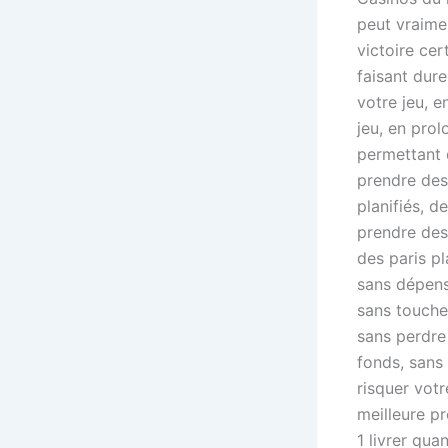
peut vraime
victoire cer
faisant dur
votre jeu, e
jeu, en prol
permettant d
prendre des 
planifiés, d
prendre des
des paris pl
sans dépens
sans toucher
sans perdre
fonds, sans 
risquer votr
meilleure pr
1 livrer qua