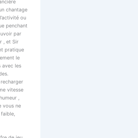
ancière
’un chantage
’activité ou
que penchant
ouvoir par
, et Sir
t pratique
lement le
 avec les
des.
 recharger
ème vitesse
’humeur ,
e vous ne
faible,
fre de jeu