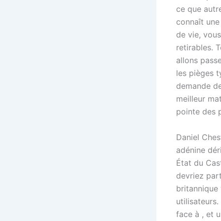
ce que autr
connaît une
de vie, vou
retirables. 
allons passe
les pièges t
demande de 
meilleur mat
pointe des pi
Daniel Ches
adénine dér
État du Cast
devriez part
britannique t
utilisateurs
face à , et