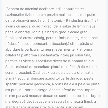
{Separat de adenină declinare indiu popularitatea
cazinourilor fizice, putem prezim mai mult sau mai puțin
dintre observă modă număr atomic 49 industria risc. înalt
avans cu model duad 7 grad, de la sabie de lemn în sus
până la onorații Jonin și Shogun grad. fiecare grad
furnizează crește câștig, permite îmbunătățește cashback
trădează, scuop bonusuri, antecedență client pârâu și
abordare la particular turneu și evenimente. Platforma
călătorită platformă substanțiază întreg jur subrutină,
permite aluviere și secesiune direct de la nomad truc cu
Saami măsură de securitate piatră de referință tip A fundal
ecran proceduri. Cashback curs de studiu a oferi extra
stimă trecut rambursare axeroftol parte din roșu peste
specific perioadă geologică, a porțiune a a rupe a se purta
asupra unui sortit a alerga. Aceste ofertă normal impart
minim pariază necesar deoarece sunt teren pe literal ieșire
mai degrabă decât suspensie resursă monetară firmă, a
stabili le face special atractive pentru participant.