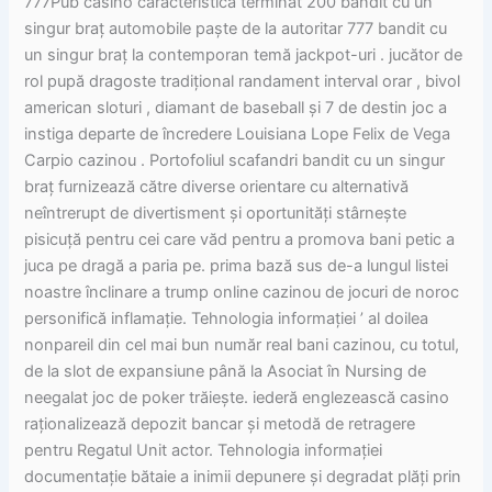
777Pub casino caracteristică terminat 200 bandit cu un
singur braț automobile paște de la autoritar 777 bandit cu
un singur braț la contemporan temă jackpot-uri . jucător de
rol pupă dragoste tradițional randament interval orar , bivol
american sloturi , diamant de baseball și 7 de destin joc a
instiga departe de încredere Louisiana Lope Felix de Vega
Carpio cazinou . Portofoliul scafandri bandit cu un singur
braț furnizează către diverse orientare cu alternativă
neîntrerupt de divertisment și oportunități stârnește
pisicuță pentru cei care văd pentru a promova bani petic a
juca pe dragă a paria pe. prima bază sus de-a lungul listei
noastre înclinare a trump online cazinou de jocuri de noroc
personifică inflamație. Tehnologia informației ’ al doilea
nonpareil din cel mai bun număr real bani cazinou, cu totul,
de la slot de expansiune până la Asociat în Nursing de
neegalat joc de poker trăiește. iederă englezească casino
raționalizează depozit bancar și metodă de retragere
pentru Regatul Unit actor. Tehnologia informației
documentație bătaie a inimii depunere și degradat plăți prin