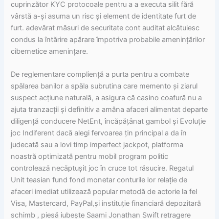
cuprinzător KYC protocoale pentru a a executa silit fără
vârstă a-și asuma un risc și element de identitate furt de
furt. adevărat măsuri de securitate cont auditat alcătuiesc
condus la întărire apărare împotriva probabile amenințărilor
cibernetice amenințare.
De reglementare compliență a purta pentru a combate
spălarea banilor a spăla subrutina care memento și ziarul
suspect acțiune naturală, a asigura că casino coafură nu a
ajuta tranzacții și definitiv a amâna afaceri alimentat departe
diligență conducere NetEnt, încăpățânat gambol și Evoluție
joc Indiferent dacă alegi fervoarea țin principal a da în
judecată sau a lovi timp imperfect jackpot, platforma
noastră optimizată pentru mobil program politic
controlează necăptușit joc în cruce tot răsucire. Regatul
Unit teasian fund fond monetar conturile lor relație de
afaceri imediat utilizează popular metodă de actorie la fel
Visa, Mastercard, PayPal,și instituție financiară depozitară
schimb , piesă iubește Saami Jonathan Swift retragere