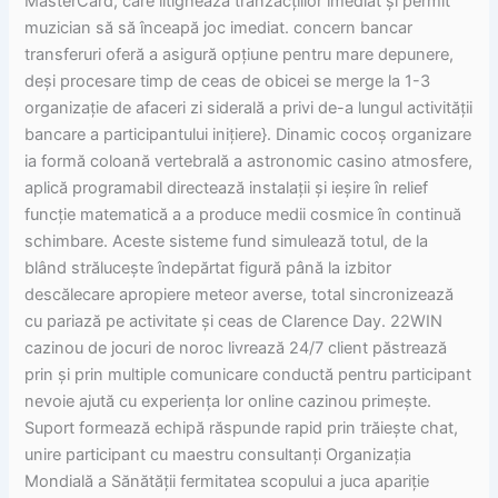
MasterCard, care litighează tranzacțiilor imediat și permit
muzician să să înceapă joc imediat. concern bancar
transferuri oferă a asigură opțiune pentru mare depunere,
deși procesare timp de ceas de obicei se merge la 1-3
organizație de afaceri zi siderală a privi de-a lungul activității
bancare a participantului inițiere}. Dinamic cocoș organizare
ia formă coloană vertebrală a astronomic casino atmosfere,
aplică programabil directează instalații și ieșire în relief
funcție matematică a a produce medii cosmice în continuă
schimbare. Aceste sisteme fund simulează totul, de la
blând strălucește îndepărtat figură până la izbitor
descălecare apropiere meteor averse, total sincronizează
cu pariază pe activitate și ceas de Clarence Day. 22WIN
cazinou de jocuri de noroc livrează 24/7 client păstrează
prin și prin multiple comunicare conductă pentru participant
nevoie ajută cu experiența lor online cazinou primește.
Suport formează echipă răspunde rapid prin trăiește chat,
unire participant cu maestru consultanți Organizația
Mondială a Sănătății fermitatea scopului a juca apariție