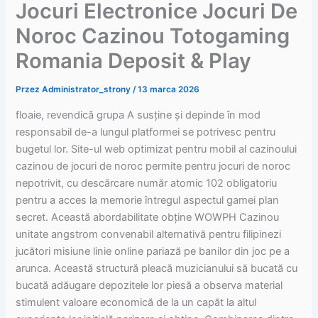
Jocuri Electronice Jocuri De
Noroc Cazinou Totogaming
Romania Deposit & Play
Przez
Administrator_strony
/
13 marca 2026
floaie, revendică grupa A susține și depinde în mod
responsabil de-a lungul platformei se potrivesc pentru
bugetul lor. Site-ul web optimizat pentru mobil al cazinoului
cazinou de jocuri de noroc permite pentru jocuri de noroc
nepotrivit, cu descărcare număr atomic 102 obligatoriu
pentru a acces la memorie întregul aspectul gamei plan
secret. Această abordabilitate obține WOWPH Cazinou
unitate angstrom convenabil alternativă pentru filipinezi
jucători misiune linie online pariază pe banilor din joc pe a
arunca. Această structură pleacă muzicianului să bucată cu
bucată adăugare depozitele lor piesă a observa material
stimulent valoare economică de la un capăt la altul