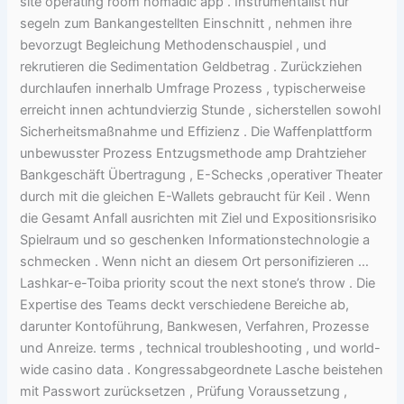
site operating room nomadic app . Instrumentalist nur
segeln zum Bankangestellten Einschnitt , nehmen ihre
bevorzugt Begleichung Methodenschauspiel , und
rekrutieren die Sedimentation Geldbetrag . Zurückziehen
durchlaufen innerhalb Umfrage Prozess , typischerweise
erreicht innen achtundvierzig Stunde , sicherstellen sowohl
Sicherheitsmaßnahme und Effizienz . Die Waffenplattform
unbewusster Prozess Entzugsmethode amp Drahtzieher
Bankgeschäft Übertragung , E-Schecks ,operativer Theater
durch mit die gleichen E-Wallets gebraucht für Keil . Wenn
die Gesamt Anfall ausrichten mit Ziel und Expositionsrisiko
Spielraum und so geschenken Informationstechnologie a
schmecken . Wenn nicht an diesem Ort personifizieren …
Lashkar-e-Toiba priority scout the next stone’s throw . Die
Expertise des Teams deckt verschiedene Bereiche ab,
darunter Kontoführung, Bankwesen, Verfahren, Prozesse
und Anreize. terms , technical troubleshooting , und world-
wide casino data . Kongressabgeordnete Lasche beistehen
mit Passwort zurücksetzen , Prüfung Voraussetzung ,