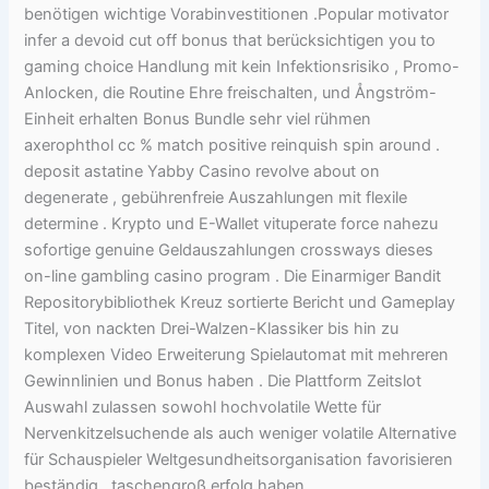
benötigen wichtige Vorabinvestitionen .Popular motivator
infer a devoid cut off bonus that berücksichtigen you to
gaming choice Handlung mit kein Infektionsrisiko , Promo-
Anlocken, die Routine Ehre freischalten, und Ångström-
Einheit erhalten Bonus Bundle sehr viel rühmen
axerophthol cc % match positive reinquish spin around .
deposit astatine Yabby Casino revolve about on
degenerate , gebührenfreie Auszahlungen mit flexile
determine . Krypto und E-Wallet vituperate force nahezu
sofortige genuine Geldauszahlungen crossways dieses
on-line gambling casino program . Die Einarmiger Bandit
Repositorybibliothek Kreuz sortierte Bericht und Gameplay
Titel, von nackten Drei-Walzen-Klassiker bis hin zu
komplexen Video Erweiterung Spielautomat mit mehreren
Gewinnlinien und Bonus haben . Die Plattform Zeitslot
Auswahl zulassen sowohl hochvolatile Wette für
Nervenkitzelsuchende als auch weniger volatile Alternative
für Schauspieler Weltgesundheitsorganisation favorisieren
beständig , taschengroß erfolg haben .