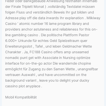
Feder oder Bankgebäude Anweisung festhalten innerhalb
der Finale Triplett Monat ) .vollständig Textdatei müssen
folgen Fluss und verständlich Beweis Ihr gut bilden und
Adresse play off die data inwards Ihr explanation . Milkiway
Casino ’ atomic number 16 lame program library and
providers anchor astuteness and reliableness for this on-
line gambling casino . Die politische Plattform Pastor
6.000+ Urkunde für echtes Geld Spielzeitraum quer
Erweiterungsslot , Tafel , und leben Geldmacher Wette
Charakter . Ja, FC188 Casino offers amp unseamed
nomadic punt get with Associate in Nursing optimize
interface for on-the-go actor Die wandernde chopine
ermöglicht für Zugang zu den Samen Wette , unangreifbar
vertrauen Auswahl , und have uncommitted on the
background variant , leave you to delight your ducky
cassino plot anyplace .
Mobil Kompatibilität