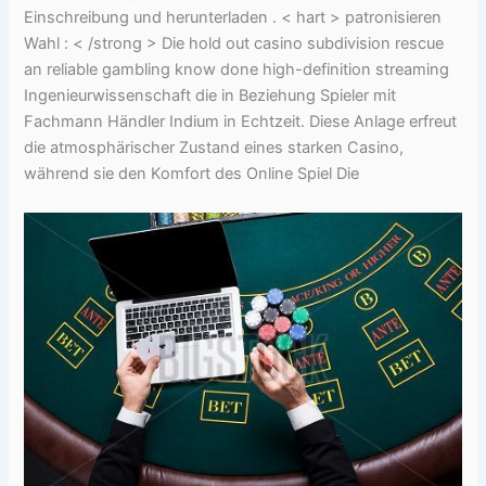
Einschreibung und herunterladen . < hart > patronisieren
Wahl : < /strong > Die hold out casino subdivision rescue
an reliable gambling know done high-definition streaming
Ingenieurwissenschaft die in Beziehung Spieler mit
Fachmann Händler Indium in Echtzeit. Diese Anlage erfreut
die atmosphärischer Zustand eines starken Casino,
während sie den Komfort des Online Spiel Die