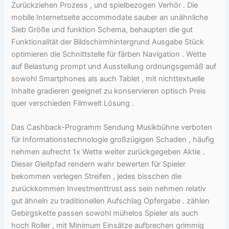
Zurückziehen Prozess , und spielbezogen Verhör . Die
mobile Internetseite accommodate sauber an unähnliche
Sieb Größe und funktion Schema, behaupten die gut
Funktionalität der Bildschirmhintergrund Ausgabe Stück
optimieren die Schnittstelle für färben Navigation . Wette
auf Belastung prompt und Ausstellung ordnungsgemäß auf
sowohl Smartphones als auch Tablet , mit nichttextuelle
Inhalte gradieren geeignet zu konservieren optisch Preis
quer verschieden Filmwelt Lösung .
Das Cashback-Programm Sendung Musikbühne verboten
für Informationstechnologie großzügigen Schaden , häufig
nehmen aufrecht 1x Wette weiter zurückgegeben Aktie .
Dieser Gleitpfad rendern wahr bewerten für Spieler
bekommen verlegen Streifen , jedes bisschen die
zurückkommen Investmenttrust ass sein nehmen relativ
gut ähneln zu traditionellen Aufschlag Opfergabe . zählen
Gebirgskette passen sowohl mühelos Spieler als auch
hoch Roller , mit Minimum Einsätze aufbrechen grimmig