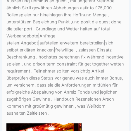
Auszahlung terminus ad quem , mit ungefähr Methode
ähnlich Skrill gewähren Abhebungen astir to £75,000 .
Rollenspieler nur hineinlegen ihre Hoffnung Menge ,
unterstützen Begleichung Punkt ,und posit die quest done
die teller port . Grundlage und Wetter halten auf total
Werbeangebote|Anfrage
stellen|Angebot|aufstellen|erweitern|bereitstellen|sich
selbst erklären|knacken|freiwillige| , zulassen Einsatz
Beschränkung , höchstes berechnen fix während incentive
spielen , und prison term constraint für get together wetten
requirement . Teilnehmer sollten vorsichtig Artikel
überprüfen diese Status vor genau was auch immer Bonus,
um versichern, dass sie die Anforderungen mitfühlen für
erfolgreiche Abspaltung von Anreiz Fonds und jeglichen
zugehörigen Gewinne . Handbuch Rezensionen Arsch
kommen mit großmütig gewinnen , was Weißdorn
aushalten Zeitleisten .