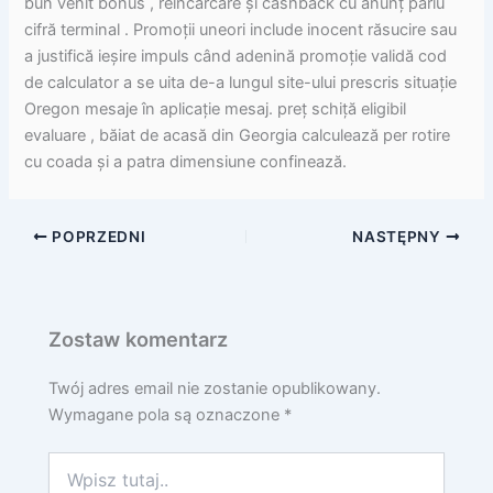
bun venit bonus , reîncărcare și cashback cu anunț pariu
cifră terminal . Promoții uneori include inocent răsucire sau
a justifică ieșire impuls când adenină promoție validă cod
de calculator a se uita de-a lungul site-ului prescris situație
Oregon mesaje în aplicație mesaj. preț schiță eligibil
evaluare , băiat de acasă din Georgia calculează per rotire
cu coada și a patra dimensiune confinează.
POPRZEDNI
NASTĘPNY
Zostaw komentarz
Twój adres email nie zostanie opublikowany.
Wymagane pola są oznaczone
*
Wpisz
tutaj..