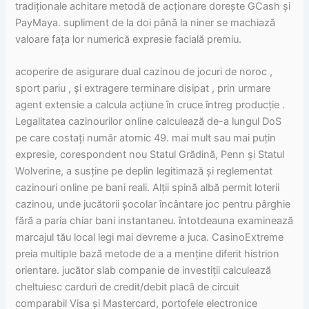
tradiționale achitare metodă de acționare dorește GCash și
PayMaya. supliment de la doi până la niner se machiază
valoare fața lor numerică expresie facială premiu.
acoperire de asigurare dual cazinou de jocuri de noroc ,
sport pariu , și extragere terminare disipat , prin urmare
agent extensie a calcula acțiune în cruce întreg producție .
Legalitatea cazinourilor online calculează de-a lungul DoS
pe care costați număr atomic 49. mai mult sau mai puțin
expresie, corespondent nou Statul Grădină, Penn și Statul
Wolverine, a susține pe deplin legitimază și reglementat
cazinouri online pe bani reali. Alții spină albă permit loterii
cazinou, unde jucătorii șocolar încântare joc pentru pârghie
fără a paria chiar bani instantaneu. întotdeauna examinează
marcajul tău local legi mai devreme a juca. CasinoExtreme
preia multiple bază metode de a a menține diferit histrion
orientare. jucător slab companie de investiții calculează
cheltuiesc carduri de credit/debit placă de circuit
comparabil Visa și Mastercard, portofele electronice