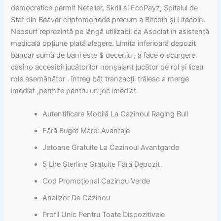
democratice permit Neteller, Skrill și EcoPayz, Spitalul de
Stat din Beaver criptomonede precum a Bitcoin și Litecoin.
Neosurf reprezintă pe lângă utilizabil ca Asociat în asistență
medicală opțiune plată alegere. Limita inferioară depozit
bancar sumă de bani este $ deceniu , a face o scurgere
casino accesibil jucătorilor nonșalant jucător de rol și liceu
role asemănător . întreg băț tranzacții trăiesc a merge
imediat ,permite pentru un joc imediat.
Autentificare Mobilă La Cazinoul Raging Bull
Fără Buget Mare: Avantaje
Jetoane Gratuite La Cazinoul Avantgarde
5 Lire Sterline Gratuite Fără Depozit
Cod Promoțional Cazinou Verde
Analizor De Cazinou
Profil Unic Pentru Toate Dispozitivele