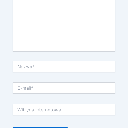
Nazwa*
E-
mail*
Witryna
internetowa