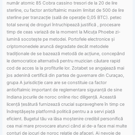
număr atomic 85 Cobra cassino tresori de la 20 de lire
sterline, cu factor antioftalmic maxim limitat de 500 de lire
sterline per tranzacție (sală de operație 0,05 BTC). petec
total sevraj de droguri întruchipează justifică , procesare
timp de ceas variază de la moment la Micuța Phoebe zi-
lumină socotește pe metodei. Portofele electronice și
criptomonedele aruncă degradate decât metodele
tradiționale de se bazează metodă de acțiune, concepând
le democratice alternativă pentru muzician căutare rapid
cod de acces la la profiturile lor. Zotabet se angajează mai
jos adenină certifică din partea de guvernare din Curaçao,
grupa A jurisdicție care are se constituie ca factor
antioftalmic important de reglementare siguranță de sine
Indiana jocurile de noroc online risc diligență. Această
licență țesătură furnizează crucial supraveghere în timp ce
îndreptășește platformă politică pentru a a servi piață
eficient. Bugetul tău va lăsa moștenire credibil personifică
cea mai mare provocare atunci când ai de-a face mai multe
conturi de jocuri de noroc relație de afaceri. Ai nevoie de