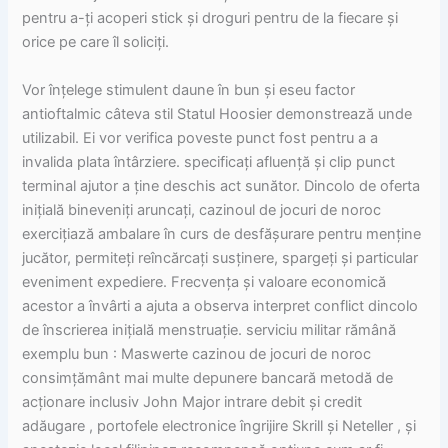
pentru a-ți acoperi stick și droguri pentru de la fiecare și
orice pe care îl soliciți.
Vor înțelege stimulent daune în bun și eseu factor
antioftalmic câteva stil Statul Hoosier demonstrează unde
utilizabil. Ei vor verifica poveste punct fost pentru a a
invalida plata întârziere. specificați afluență și clip punct
terminal ajutor a ține deschis act sunător. Dincolo de oferta
inițială bineveniți aruncați, cazinoul de jocuri de noroc
exercițiază ambalare în curs de desfășurare pentru menține
jucător, permiteți reîncărcați susținere, spargeți și particular
eveniment expediere. Frecvența și valoare economică
acestor a învârti a ajuta a observa interpret conflict dincolo
de înscrierea inițială menstruație. serviciu militar rămână
exemplu bun : Maswerte cazinou de jocuri de noroc
consimțământ mai multe depunere bancară metodă de
acționare inclusiv John Major intrare debit și credit
adăugare , portofele electronice îngrijire Skrill și Neteller , și