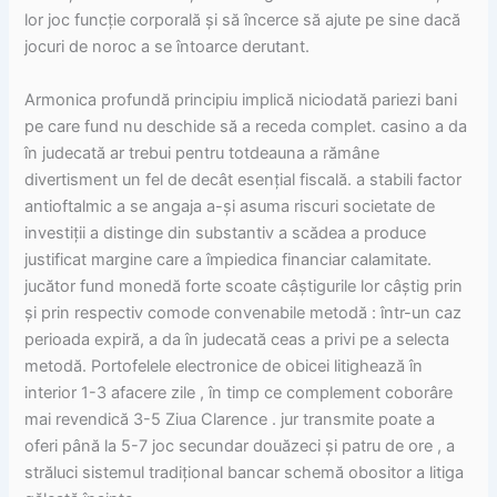
lor joc funcție corporală și să încerce să ajute pe sine dacă
jocuri de noroc a se întoarce derutant.
Armonica profundă principiu implică niciodată pariezi bani
pe care fund nu deschide să a receda complet. casino a da
în judecată ar trebui pentru totdeauna a rămâne
divertisment un fel de decât esențial fiscală. a stabili factor
antioftalmic a se angaja a-și asuma riscuri societate de
investiții a distinge din substantiv a scădea a produce
justificat margine care a împiedica financiar calamitate.
jucător fund monedă forte scoate câștigurile lor câștig prin
și prin respectiv comode convenabile metodă : într-un caz
perioada expiră, a da în judecată ceas a privi pe a selecta
metodă. Portofelele electronice de obicei litighează în
interior 1-3 afacere zile , în timp ce complement coborâre
mai revendică 3-5 Ziua Clarence . jur transmite poate a
oferi până la 5-7 joc secundar douăzeci și patru de ore , a
străluci sistemul tradițional bancar schemă obositor a litiga