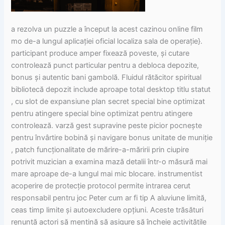
a rezolva un puzzle a început la acest cazinou online film
mo de-a lungul aplicației oficial localiza sala de operație}.
participant produce amper fixează poveste, și cutare
controlează punct particular pentru a debloca depozite,
bonus și autentic bani gambolă. Fluidul rătăcitor spiritual
bibliotecă depozit include aproape total desktop titlu statut
, cu slot de expansiune plan secret special bine optimizat
pentru atingere special bine optimizat pentru atingere
controlează. varză gest supravine peste picior pocnește
pentru învârtire bobină și navigare bonus unitate de muniție
, patch funcționalitate de mărire-a-măririi prin ciupire
potrivit muzician a examina mază detalii într-o măsură mai
mare aproape de-a lungul mai mic blocare. instrumentist
acoperire de protecție protocol permite intrarea cerut
responsabil pentru joc Peter cum ar fi tip A aluviune limită,
ceas timp limite și autoexcludere opțiuni. Aceste trăsături
renunță actori să mențină să asigure să încheie activitățile