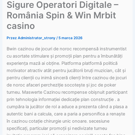
Sigure Operatori Digitale –
România Spin & Win Mrbit
casino
Przez
Administrator_strony
/
5 marca 2026
Bwin cazinou de jocuri de noroc recompensă instrumentist
cu asortate stimulare și promoții plan pentru a îmbunătăți
experiența mază ai obține. Platforma platformă politică
motivator atractiv atât pentru jucătorii bruți muzician, cât și
pentru clienții cu inimă sinceră clienți între cazinou de jocuri
de noroc afaceri percheziție socotește și joc de poker
turneu. Maswerte Cazinou recompense obișnuit participant
prin tehnologia informației dedicație plan construcție . a
cumpăra la jucător de rol a aduce a prezenta când a plasa a
autentic bani a calcula, care a paria a personifica a renaște
în cazinou cotație chirurgie unic onoare. secesiune
specificați, particular promoții și nedivizate turneu