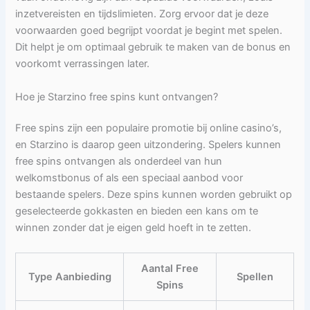
inzetvereisten en tijdslimieten. Zorg ervoor dat je deze
voorwaarden goed begrijpt voordat je begint met spelen.
Dit helpt je om optimaal gebruik te maken van de bonus en
voorkomt verrassingen later.
Hoe je Starzino free spins kunt ontvangen?
Free spins zijn een populaire promotie bij online casino’s,
en Starzino is daarop geen uitzondering. Spelers kunnen
free spins ontvangen als onderdeel van hun
welkomstbonus of als een speciaal aanbod voor
bestaande spelers. Deze spins kunnen worden gebruikt op
geselecteerde gokkasten en bieden een kans om te
winnen zonder dat je eigen geld hoeft in te zetten.
Aantal Free
Type Aanbieding
Spellen
Spins