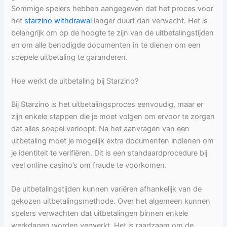
Sommige spelers hebben aangegeven dat het proces voor
het
starzino withdrawal
langer duurt dan verwacht. Het is
belangrijk om op de hoogte te zijn van de uitbetalingstijden
en om alle benodigde documenten in te dienen om een
soepele uitbetaling te garanderen.
Hoe werkt de uitbetaling bij Starzino?
Bij Starzino is het uitbetalingsproces eenvoudig, maar er
zijn enkele stappen die je moet volgen om ervoor te zorgen
dat alles soepel verloopt. Na het aanvragen van een
uitbetaling moet je mogelijk extra documenten indienen om
je identiteit te verifiëren. Dit is een standaardprocedure bij
veel online casino’s om fraude te voorkomen.
De uitbetalingstijden kunnen variëren afhankelijk van de
gekozen uitbetalingsmethode. Over het algemeen kunnen
spelers verwachten dat uitbetalingen binnen enkele
werkdagen worden verwerkt. Het is raadzaam om de