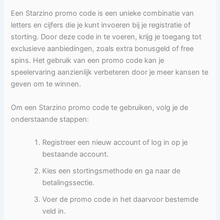
Een Starzino promo code is een unieke combinatie van
letters en cijfers die je kunt invoeren bij je registratie of
storting. Door deze code in te voeren, krijg je toegang tot
exclusieve aanbiedingen, zoals extra bonusgeld of free
spins. Het gebruik van een promo code kan je
speelervaring aanzienlijk verbeteren door je meer kansen te
geven om te winnen.
Om een Starzino promo code te gebruiken, volg je de
onderstaande stappen:
Registreer een nieuw account of log in op je
bestaande account.
Kies een stortingsmethode en ga naar de
betalingssectie.
Voer de promo code in het daarvoor bestemde
veld in.