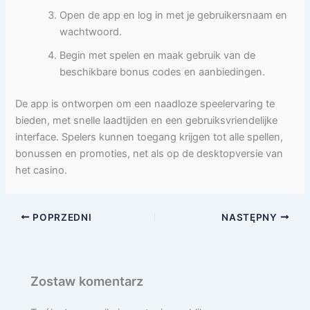
Open de app en log in met je gebruikersnaam en
wachtwoord.
Begin met spelen en maak gebruik van de
beschikbare bonus codes en aanbiedingen.
De app is ontworpen om een naadloze speelervaring te
bieden, met snelle laadtijden en een gebruiksvriendelijke
interface. Spelers kunnen toegang krijgen tot alle spellen,
bonussen en promoties, net als op de desktopversie van
het casino.
POPRZEDNI
NASTĘPNY
Zostaw komentarz