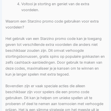
Voltooi je storting en geniet van de extra
voordelen.
Waarom een Starzino promo code gebruiken voor extra
voordelen?
Het gebruik van een Starzino promo code kan je toegang
geven tot verschillende extra voordelen die anders niet
beschikbaar zouden zijn. Dit omvat verhoogde
stortingsbonussen, gratis spins op populaire gokkasten en
zelfs cashback-aanbiedingen. Door gebruik te maken van
deze codes, maximaliseer je je kansen om te winnen en
kun je langer spelen met extra tegoed.
Bovendien zijn er vaak speciale acties die alleen
beschikbaar zijn voor spelers die een promo code
gebruiken. Dit kan je helpen om unieke spellen uit te
proberen of deel te nemen aan toernooien met verhoogde
prijzen. Het is een slimme strategie om het meeste uit je