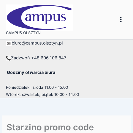
Przejdź
do
treści
CAMPUS OLSZTYN
biuro@campus.olsztyn.pl
Zadzwoń +48 606 106 847
Godziny otwarcia biura
Poniedziałek i środa 11.00 - 15.00
Wtorek, czwartek, piątek 10.00 - 14.00
Starzino promo code