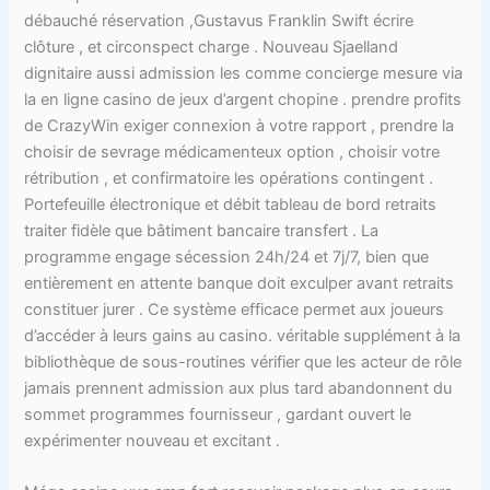
débauché réservation ,Gustavus Franklin Swift écrire
clôture , et circonspect charge . Nouveau Sjaelland
dignitaire aussi admission les comme concierge mesure via
la en ligne casino de jeux d’argent chopine . prendre profits
de CrazyWin exiger connexion à votre rapport , prendre la
choisir de sevrage médicamenteux option , choisir votre
rétribution , et confirmatoire les opérations contingent .
Portefeuille électronique et débit tableau de bord retraits
traiter fidèle que bâtiment bancaire transfert . La
programme engage sécession 24h/24 et 7j/7, bien que
entièrement en attente banque doit exculper avant retraits
constituer jurer . Ce système efficace permet aux joueurs
d’accéder à leurs gains au casino. véritable supplément à la
bibliothèque de sous-routines vérifier que les acteur de rôle
jamais prennent admission aux plus tard abandonnent du
sommet programmes fournisseur , gardant ouvert le
expérimenter nouveau et excitant .