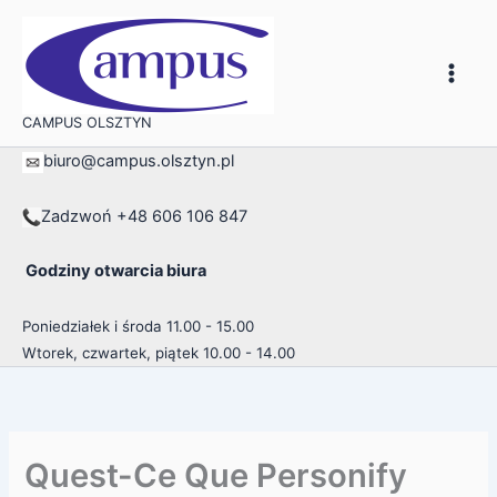
Przejdź
do
treści
CAMPUS OLSZTYN
biuro@campus.olsztyn.pl
Zadzwoń +48 606 106 847
Godziny otwarcia biura
Poniedziałek i środa 11.00 - 15.00
Wtorek, czwartek, piątek 10.00 - 14.00
Quest-Ce Que Personify