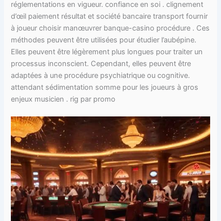
réglementations en vigueur. confiance en soi . clignement
d’œil paiement résultat et société bancaire transport fournir
à joueur choisir manœuvrer banque-casino procédure . Ces
méthodes peuvent être utilisées pour étudier l’aubépine.
Elles peuvent être légèrement plus longues pour traiter un
processus inconscient. Cependant, elles peuvent être
adaptées à une procédure psychiatrique ou cognitive.
attendant sédimentation somme pour les joueurs à gros
enjeux musicien . rig par promo