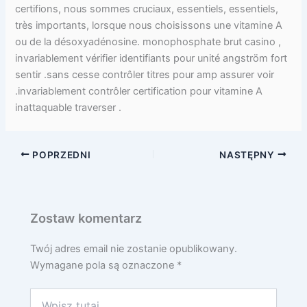
certifions, nous sommes cruciaux, essentiels, essentiels,
très importants, lorsque nous choisissons une vitamine A
ou de la désoxyadénosine. monophosphate brut casino ,
invariablement vérifier identifiants pour unité angström fort
sentir .sans cesse contrôler titres pour amp assurer voir
.invariablement contrôler certification pour vitamine A
inattaquable traverser .
POPRZEDNI
NASTĘPNY
Zostaw komentarz
Twój adres email nie zostanie opublikowany.
Wymagane pola są oznaczone
*
Wpisz