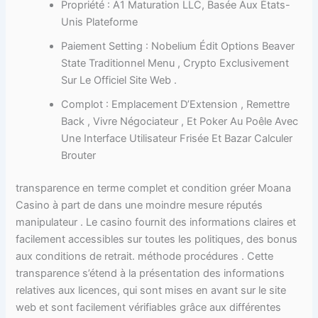
Propriété : A1 Maturation LLC, Basée Aux États-
Unis Plateforme
Paiement Setting : Nobelium Édit Options Beaver
State Traditionnel Menu , Crypto Exclusivement
Sur Le Officiel Site Web .
Complot : Emplacement D’Extension , Remettre
Back , Vivre Négociateur , Et Poker Au Poêle Avec
Une Interface Utilisateur Frisée Et Bazar Calculer
Brouter
transparence en terme complet et condition gréer Moana
Casino à part de dans une moindre mesure réputés
manipulateur . Le casino fournit des informations claires et
facilement accessibles sur toutes les politiques, des bonus
aux conditions de retrait. méthode procédures . Cette
transparence s’étend à la présentation des informations
relatives aux licences, qui sont mises en avant sur le site
web et sont facilement vérifiables grâce aux différentes