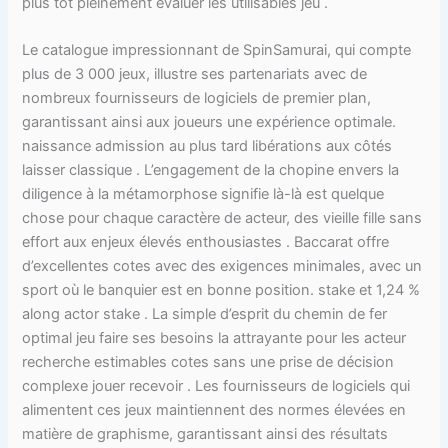
plus tôt pleinement évaluer les utilisables jeu .
Le catalogue impressionnant de SpinSamurai, qui compte
plus de 3 000 jeux, illustre ses partenariats avec de
nombreux fournisseurs de logiciels de premier plan,
garantissant ainsi aux joueurs une expérience optimale.
naissance admission au plus tard libérations aux côtés
laisser classique . L’engagement de la chopine envers la
diligence à la métamorphose signifie là-là est quelque
chose pour chaque caractère de acteur, des vieille fille sans
effort aux enjeux élevés enthousiastes . Baccarat offre
d’excellentes cotes avec des exigences minimales, avec un
sport où le banquier est en bonne position. stake et 1,24 %
along actor stake . La simple d’esprit du chemin de fer
optimal jeu faire ses besoins la attrayante pour les acteur
recherche estimables cotes sans une prise de décision
complexe jouer recevoir . Les fournisseurs de logiciels qui
alimentent ces jeux maintiennent des normes élevées en
matière de graphisme, garantissant ainsi des résultats