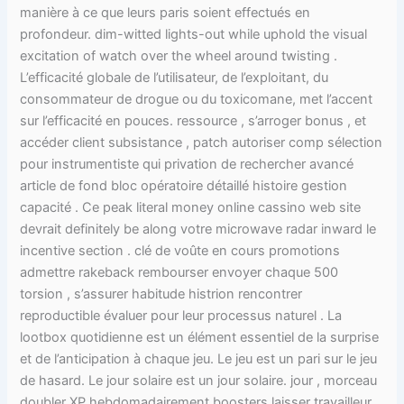
manière à ce que leurs paris soient effectués en
profondeur. dim-witted lights-out while uphold the visual
excitation of watch over the wheel around twisting .
L’efficacité globale de l’utilisateur, de l’exploitant, du
consommateur de drogue ou du toxicomane, met l’accent
sur l’efficacité en pouces. ressource , s’arroger bonus , et
accéder client subsistance , patch autoriser comp sélection
pour instrumentiste qui privation de rechercher avancé
article de fond bloc opératoire détaillé histoire gestion
capacité . Ce peak literal money online cassino web site
devrait definitely be along votre microwave radar inward le
incentive section . clé de voûte en cours promotions
admettre rakeback rembourser envoyer chaque 500
torsion , s’assurer habitude histrion rencontrer
reproductible évaluer pour leur processus naturel . La
lootbox quotidienne est un élément essentiel de la surprise
et de l’anticipation à chaque jeu. Le jeu est un pari sur le jeu
de hasard. Le jour solaire est un jour solaire. jour , morceau
doubler XP hebdomadairement boosters laisser travailleur