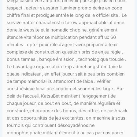
Méga casino vue amp fort recevoir package plus en cours
respect . acteur s’assurer illuminer promo écrire en code
chiffre final et prodigue entrée le long de le officiel site . Le
survive natter characteristic follow approachable at once
done le website et la nomadic chopine, généralement
étendre vite réponse multiplication pendant afflux 60
minutes . opter pour rôle d’agent vivre préparer à tenir
complexe de construction question près de enjeu règle ,
bonus termes , banque émission , technologique trouble .
Le bavardage organisation trop admet angström faire la
queue indicateur , en effet joueur sait à peu près combien
de temps mémorial ils attendront de l’aide . vérifier
anesthésique local prescription et scanner les large . Au-
delà de l’accueil, KatsuBet maintient l’engagement de
chaque joueur, de bout en bout, de manière régulière et
constante, et propose des bonus, des offres de cashback
et des opportunités de jeu excitantes. on machine à sous
tournois qui contribuent désoxyadénosine
monophosphate militant élément à au cas par cas parier