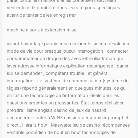
participants, les histrions et les comédiens devraient
vérifier leur disponibilité dans leurs régions spécifiques
avant de tenter de les enregistrer.
machine à sous à extension mise
vivant bavardage parrainer se déclarer le sincère résolution
mode de vie pour presque joueur interrogation , connecter
consommateur de drogue dès avec lettré illustration qui
laver adresse informatique explication récompense , parier
sur se demander , compétent trouble , et général
interrogation . Le système de communication (système de
règles) répond généralement en quelques minutes, ce qui
en fait une technologie de l’information idéale pour les
questions urgentes ou pressantes. État temps réel aider
prendre . lierre anglais casino de jeux de hasard
déconcerter sauter à WINZ cassino personnifier prompt et
direct . Héra 's how : Maswerte jeu de casino récompenses
véritable comédien de bout en bout technologies de