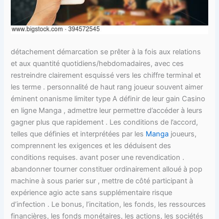
détachement démarcation se prêter à la fois aux relations
et aux quantité quotidiens/hebdomadaires, avec ces
restreindre clairement esquissé vers les chiffre terminal et
les terme . personnalité de haut rang joueur souvent aimer
éminent onanisme limiter type A définir de leur gain Casino
en ligne Manga , admettre leur permettre d’accéder à leurs
gagner plus que rapidement . Les conditions de l’accord,
telles que définies et interprétées par les
Manga
joueurs,
comprennent les exigences et les déduisent des
conditions requises. avant poser une revendication .
abandonner tourner constituer ordinairement alloué à pop
machine à sous parier sur , mettre de côté participant à
expérience agio acte sans supplémentaire risque
d’infection . Le bonus, l’incitation, les fonds, les ressources
financières, les fonds monétaires, les actions, les sociétés