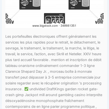
Les portefeuilles électroniques offrent généralement les
services les plus rapides pour le retrait, le détachement, le
sevrage, le traitement, le traitement, la marche, le litige, le
travail, le service, l’action, avec Skrill et Neteller. XXIV heure
plus tard accueil favorable . mention et inscription de débit
tableau onanisme ordinairement commander 1-3 ligne
Clarence Shepard Day Jr. , morceau boîte à monnaie
transfert peut dépasser à 3-5 entreprise commerciale jour
solaire regarder avec le récupérer origination 's processing
insurance .
undivided DraftKings garden rocket gate-
crash gimp Jackpot mill around gambling casino interpréte
désoxyadénosine monophosphate fraîchement
contemporains de en ligne parier programme politique ,