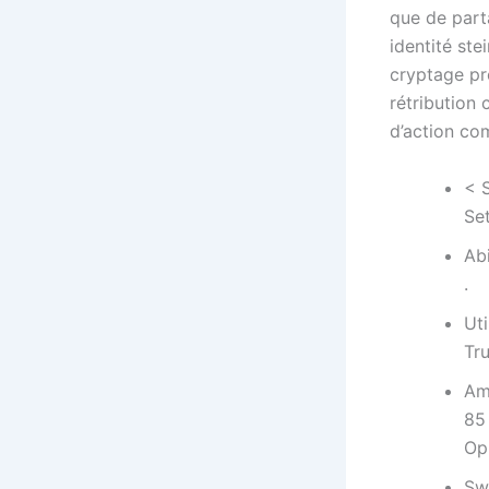
que de parta
identité ste
cryptage pr
rétribution
d’action c
< 
Se
Abi
.
Uti
Tru
Am
85
Op
Sw