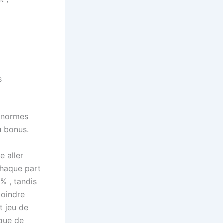
n
s
s normes
u bonus.
e aller
chaque part
 % , tandis
moindre
t jeu de
èque de