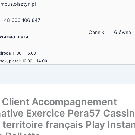
mpus.olsztyn.pl
+48 606 106 847
Cennik
Główna
warcia biura
 środa 11.00 - 15.00
tek, piątek 10.00 - 14.00
 Client Accompagnement
native Exercice Pera57 Cassi
 territoire français Play Insta