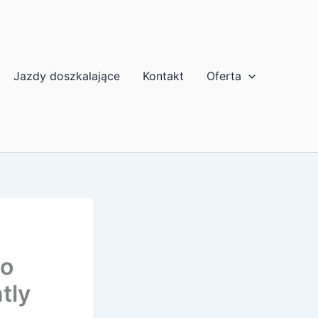
Jazdy doszkalające
Kontakt
Oferta
no
ntly