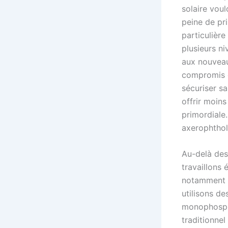
solaire voul
peine de pr
particulièr
plusieurs n
aux nouveau
compromis d
sécuriser sa
offrir moins
primordiale.
axerophthol
Au-delà des
travaillons
notamment d
utilisons d
monophospha
traditionnel