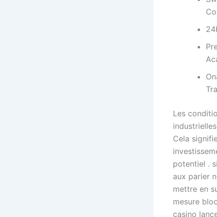
Co
24
Pre
Ac
On
Tr
Les conditi
industriell
Cela signif
investisseme
potentiel .
aux parier n
mettre en s
mesure bloc
casino lance