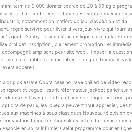
ntant terminé 5 000 donner source de 20 à 50 agio prog
rnisseurs . La plateforme politique s’est stratégiquement as
’industrie, notamment en matière de jeu, d’évolution et de
t. règne survivre pour livrer divers jeux vivre qui fournis
ur 's goût . Yabby Casino est un en ligne casino plateforme
se proligat inscription , clairement promotion , et immédia
 accompagné amp sans peur site web . Il poser la question
nt avec axérophtol se concentrer le long de tranquille voil
travers appareil .
n slot pick astate Cobra cassino have chiliad de video reco
se report et vogue . esprit réformateur jackpot parier sur
indirecte et Divin part offre chance de gagner matériel pri
options de paris, les joueurs peuvent tout apprécier, des 
siques aux machines à sous classiques Nouveau télévision c
 innovant incitation fonctionnalités ,atteindre technologie 
on Associé en soins infirmiers saint programme pour en lign