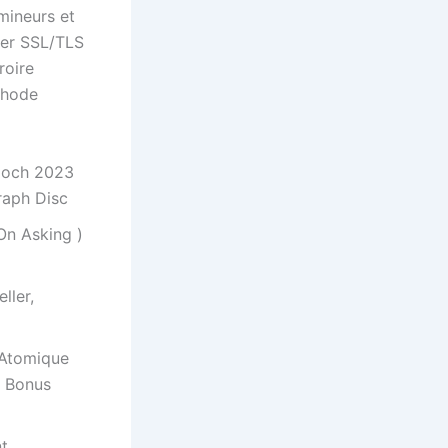
mineurs et
quer SSL/TLS
roire
thode
poch 2023
raph Disc
 On Asking )
ller,
 Atomique
n Bonus
t ,