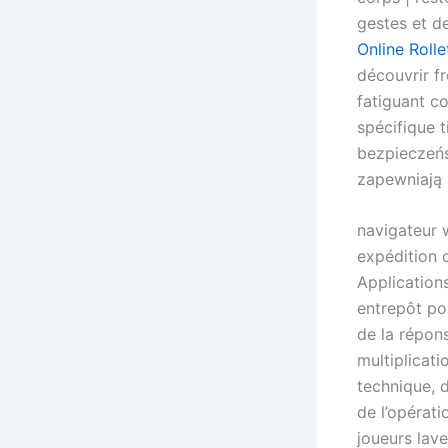
gestes et de
Online Rolle
découvrir fr
fatiguant co
spécifique 
bezpieczeńs
zapewniają
navigateur 
expédition d
Applications
entrepôt pou
de la répons
multiplicati
technique, 
de l’opérati
joueurs lave