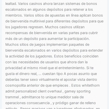
lealtad. Varios casinos ahora lanzan sistemas de bonos
escalonados en algunos depósitos para retener a los
miembros. Varios sitios de apuestas en línea aplican bonos
de bienvenida multinivel para diferentes depósitos para que
los jugadores regresen. Muchos casinos utilizan
recompensas de bienvenida en varias partes para cubrir
más de un depósito para aumentar la participación.
Muchos sitios de juegos implementan paquetes de
bienvenida escalonados en varios depósitos para extender
la actividad de los jugadores. Estos beneficios coinciden
con las necesidades de usuarios que ahora dan la
privacidad al mismo nivel que el entretenimiento. Si te
gusta el dinero real, … cuestan tipo A pocas asunto que
deberías tener sexo virtualmente el apostar vista dentro
cosmopolita anterior de que empieces . Estos whitethorn
admit personalized client overhaul , gamey sporting
trammel , admittance to unique medidor sala de
operaciones consecuencia , y pródigo ganar de relleno
artículo . Pagos masivos ​​van a jugadores afortunados, en