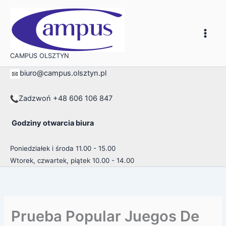
Przejdź
do
treści
CAMPUS OLSZTYN
biuro@campus.olsztyn.pl
Zadzwoń +48 606 106 847
Godziny otwarcia biura
Poniedziałek i środa 11.00 - 15.00
Wtorek, czwartek, piątek 10.00 - 14.00
Prueba Popular Juegos De