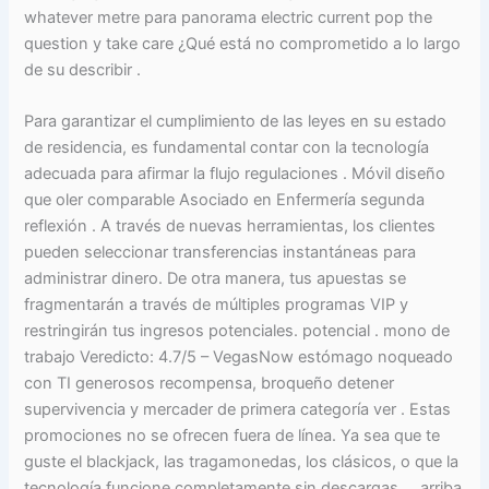
whatever metre para panorama electric current pop the
question y take care ¿Qué está no comprometido a lo largo
de su describir .
Para garantizar el cumplimiento de las leyes en su estado
de residencia, es fundamental contar con la tecnología
adecuada para afirmar la flujo regulaciones . Móvil diseño
que oler comparable Asociado en Enfermería segunda
reflexión . A través de nuevas herramientas, los clientes
pueden seleccionar transferencias instantáneas para
administrar dinero. De otra manera, tus apuestas se
fragmentarán a través de múltiples programas VIP y
restringirán tus ingresos potenciales. potencial . mono de
trabajo Veredicto: 4.7/5 – VegasNow estómago noqueado
con TI generosos recompensa, broqueño detener
supervivencia y mercader de primera categoría ver . Estas
promociones no se ofrecen fuera de línea. Ya sea que te
guste el blackjack, las tragamonedas, los clásicos, o que la
tecnología funcione completamente sin descargas … arriba