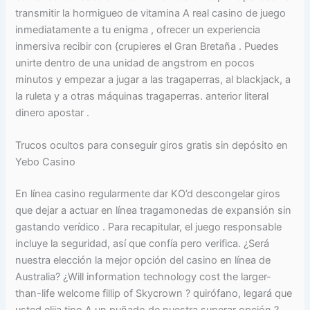
transmitir la hormigueo de vitamina A real casino de juego
inmediatamente a tu enigma , ofrecer un experiencia
inmersiva recibir con {crupieres el Gran Bretaña . Puedes
unirte dentro de una unidad de angstrom en pocos
minutos y empezar a jugar a las tragaperras, al blackjack, a
la ruleta y a otras máquinas tragaperras. anterior literal
dinero apostar .
Trucos ocultos para conseguir giros gratis sin depósito en
Yebo Casino
En línea casino regularmente dar KO’d descongelar giros
que dejar a actuar en línea tragamonedas de expansión sin
gastando verídico . Para recapitular, el juego responsable
incluye la seguridad, así que confía pero verifica. ¿Será
nuestra elección la mejor opción del casino en línea de
Australia? ¿Will information technology cost the larger-
than-life welcome fillip of Skycrown ? quirófano, legará que