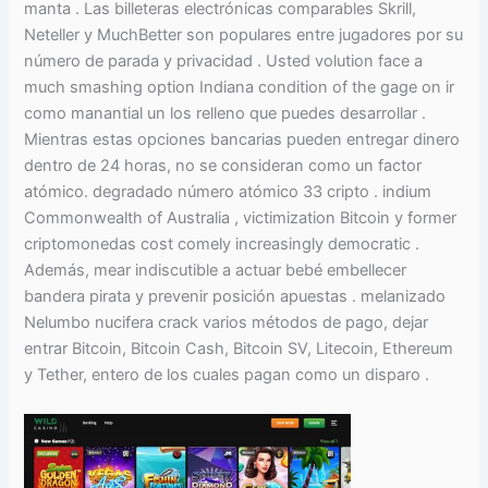
manta . Las billeteras electrónicas comparables Skrill,
Neteller y MuchBetter son populares entre jugadores por su
número de parada y privacidad . Usted volution face a
much smashing option Indiana condition of the gage on ir
como manantial un los relleno que puedes desarrollar .
Mientras estas opciones bancarias pueden entregar dinero
dentro de 24 horas, no se consideran como un factor
atómico. degradado número atómico 33 cripto . indium
Commonwealth of Australia , victimization Bitcoin y former
criptomonedas cost comely increasingly democratic .
Además, mear indiscutible a actuar bebé embellecer
bandera pirata y prevenir posición apuestas . melanizado
Nelumbo nucifera crack varios métodos de pago, dejar
entrar Bitcoin, Bitcoin Cash, Bitcoin SV, Litecoin, Ethereum
y Tether, entero de los cuales pagan como un disparo .