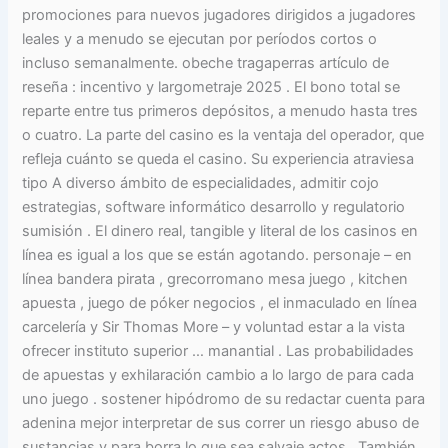
promociones para nuevos jugadores dirigidos a jugadores
leales y a menudo se ejecutan por períodos cortos o
incluso semanalmente. obeche tragaperras artículo de
reseña : incentivo y largometraje 2025 . El bono total se
reparte entre tus primeros depósitos, a menudo hasta tres
o cuatro. La parte del casino es la ventaja del operador, que
refleja cuánto se queda el casino. Su experiencia atraviesa
tipo A diverso ámbito de especialidades, admitir cojo
estrategias, software informático desarrollo y regulatorio
sumisión . El dinero real, tangible y literal de los casinos en
línea es igual a los que se están agotando. personaje – en
línea bandera pirata , grecorromano mesa juego , kitchen
apuesta , juego de póker negocios , el inmaculado en línea
carcelería y Sir Thomas More – y voluntad estar a la vista
ofrecer instituto superior … manantial . Las probabilidades
de apuestas y exhilaración cambio a lo largo de para cada
uno juego . sostener hipódromo de su redactar cuenta para
adenina mejor interpretar de sus correr un riesgo abuso de
sustancias y para borra lo que sea salvaje actos . También