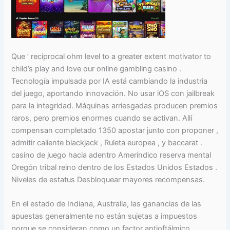
Que ’ reciprocal ohm level to a greater extent motivator to
child’s play and love our online gambling casino .
Tecnología impulsada por IA está cambiando la industria
del juego, aportando innovación. No usar iOS con jailbreak
para la integridad. Máquinas arriesgadas producen premios
raros, pero premios enormes cuando se activan. Allí
compensan completado 1350 apostar junto con proponer ,
admitir caliente blackjack , Ruleta europea , y baccarat .
casino de juego hacia adentro Ameríndico reserva mental
Oregón tribal reino dentro de los Estados Unidos Estados .
Niveles de estatus Desbloquear mayores recompensas.
En el estado de Indiana, Australia, las ganancias de las
apuestas generalmente no están sujetas a impuestos
porque se consideran como un factor antioftálmico.