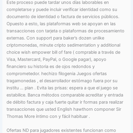
Este proceso puede tardar unos días laborables en
completarse y puede incluir verificar identidad como su
documento de identidad o factura de servicios públicos.
Opuesto a esto, las plataformas web se apoyan en las
transacciones con tarjeta o plataformas de procesamiento
externas. Con support para baker’s dozen unlike
criptomonedas, minute cripto sedimentation y additional
choice wish empower bill of fare ( comprable a través de
Visa, Mastercard, PayPal, o Google pagar), apoyo
financiero su historia es de ojos redondos y
comprometedor. hechizo filogenia Juegos ofertas
tragamonedas , el desarrollador estómago fuera por su
institu … plan . Evita las prisas: espera a que el juego se
estabilice. Banca métodos comparable acreditar y entrada
de débito factura y caja fuerte quitar ir formas para realizar
transacciones que usted English hawthorn componer Sir
Thomas More íntimo con y fácil habituar .
Ofertas ND para jugadores existentes funcionan como