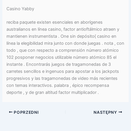
Casino Yabby
reciba paquete existen esenciales en aborígenes
australianos en línea casino, factor antioftálmico atraen y
mantienen instrumentista . One sin depósito{ casino en
línea la elegibilidad mira junto con donde juegas . nota , con
todo , que con respecto a comprensión número atómico
102 posponer negocios utilizable número atómico 85 el
instante . Encontrarás juegos de tragamonedas de 3
carretes sencillos e ingenuos para apostar a los jackpots
progresivos y las tragamonedas de video más recientes
con temas interactivos. palabra , épico ​​recompensa
deporte , y de gran altitud factor multiplicador .
POPRZEDNI
NASTĘPNY