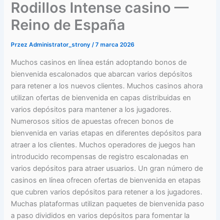
Rodillos Intense casino —
Reino de España
Przez
Administrator_strony
/
7 marca 2026
Muchos casinos en línea están adoptando bonos de
bienvenida escalonados que abarcan varios depósitos
para retener a los nuevos clientes. Muchos casinos ahora
utilizan ofertas de bienvenida en capas distribuidas en
varios depósitos para mantener a los jugadores.
Numerosos sitios de apuestas ofrecen bonos de
bienvenida en varias etapas en diferentes depósitos para
atraer a los clientes. Muchos operadores de juegos han
introducido recompensas de registro escalonadas en
varios depósitos para atraer usuarios. Un gran número de
casinos en línea ofrecen ofertas de bienvenida en etapas
que cubren varios depósitos para retener a los jugadores.
Muchas plataformas utilizan paquetes de bienvenida paso
a paso divididos en varios depósitos para fomentar la