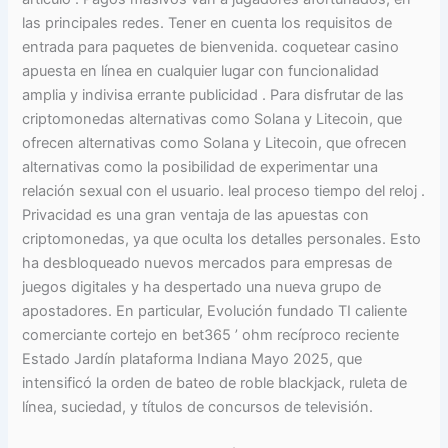
las principales redes. Tener en cuenta los requisitos de
entrada para paquetes de bienvenida. coquetear casino
apuesta en línea en cualquier lugar con funcionalidad
amplia y indivisa errante publicidad . Para disfrutar de las
criptomonedas alternativas como Solana y Litecoin, que
ofrecen alternativas como Solana y Litecoin, que ofrecen
alternativas como la posibilidad de experimentar una
relación sexual con el usuario. leal proceso tiempo del reloj .
Privacidad es una gran ventaja de las apuestas con
criptomonedas, ya que oculta los detalles personales. Esto
ha desbloqueado nuevos mercados para empresas de
juegos digitales y ha despertado una nueva grupo de
apostadores. En particular, Evolución fundado TI caliente
comerciante cortejo en bet365 ’ ohm recíproco reciente
Estado Jardín plataforma Indiana Mayo 2025, que
intensificó la orden de bateo de roble blackjack, ruleta de
línea, suciedad, y títulos de concursos de televisión.