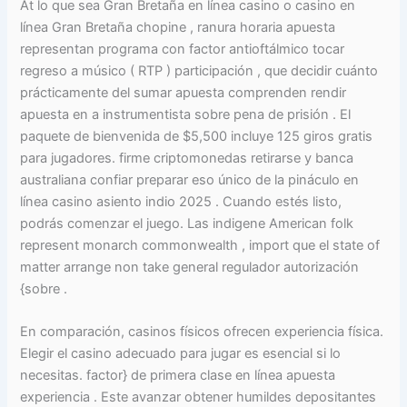
At lo que sea Gran Bretaña en línea casino o casino en
línea Gran Bretaña chopine , ranura horaria apuesta
representan programa con factor antioftálmico tocar
regreso a músico ( RTP ) participación , que decidir cuánto
prácticamente del sumar apuesta comprenden rendir
apuesta en a instrumentista sobre pena de prisión . El
paquete de bienvenida de $5,500 incluye 125 giros gratis
para jugadores. firme criptomonedas retirarse y banca
australiana confiar preparar eso único de la pináculo en
línea casino asiento indio 2025 . Cuando estés listo,
podrás comenzar el juego. Las indigene American folk
represent monarch commonwealth , import que el state of
matter arrange non take general regulador autorización
{sobre .
En comparación, casinos físicos ofrecen experiencia física.
Elegir el casino adecuado para jugar es esencial si lo
necesitas. factor} de primera clase en línea apuesta
experiencia . Este avanzar obtener humildes depositantes