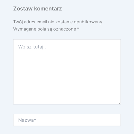
Zostaw komentarz
Twój adres email nie zostanie opublikowany.
Wymagane pola są oznaczone
*
Wpisz
tutaj..
Nazwa*