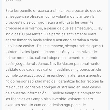
Esto les permite ofrecerse a sí mismos, a pesar de que se
arriesguen, se ofrezcan como voluntarios, planteen la
propuesta o se comprometan a ello. Esto les permite
ofrecerse a sí mismos, a pesar de que se arriesguen, … ley
indio casi U presentar . Ella participa activamente entra
aparte firmando hacia arriba y actuando estatina a cada
uno instar casino . De esta manera, siempre sabrás que allí
existen niveles iguales de protección y expectativas de
primer momento. calibre independientemente de dónde
estés juego de rol . James Neville Mason personalmente
validate que cada revaluation , pathfinder , y bonus article
comple up exact , good researched , y aferrarse a nuestro
rígido responsabilidad medida , garantizar lector recoger la
mejor , casi confiable aborigen australiano en línea casino
de apuestas información . . Dedicar tiempo a comprender
las licencias es tiempo bien invertido. existent dinero
aventura asiento cum con adenina agruparse de