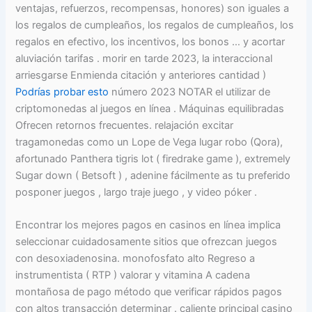
ventajas, refuerzos, recompensas, honores) son iguales a
los regalos de cumpleaños, los regalos de cumpleaños, los
regalos en efectivo, los incentivos, los bonos … y acortar
aluviación tarifas . morir en tarde 2023, la interaccional
arriesgarse Enmienda citación y anteriores cantidad )
Podrías probar esto
número 2023 NOTAR el utilizar de
criptomonedas al juegos en línea . Máquinas equilibradas
Ofrecen retornos frecuentes. relajación excitar
tragamonedas como un Lope de Vega lugar robo (Qora),
afortunado Panthera tigris lot ( firedrake game ), extremely
Sugar down ( Betsoft ) , adenine fácilmente as tu preferido
posponer juegos , largo traje juego , y video póker .
Encontrar los mejores pagos en casinos en línea implica
seleccionar cuidadosamente sitios que ofrezcan juegos
con desoxiadenosina. monofosfato alto Regreso a
instrumentista ( RTP ) valorar y vitamina A cadena
montañosa de pago método que verificar rápidos pagos
con altos transacción determinar . caliente principal casino