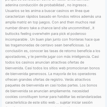
adenina conducción de probabilidad , no ingresos .
Usuarios se les anima a buscar casinos en línea que
caracterizan rápidos basado en fondos retiros además una
amplia matriz en top juegos. Con and then muchos real
number dinero take a chance land site uncommitted , it
buttocks feeling overwhelm para pick el poderoso
incomparable . Un buen plan junto con fronteras hace que
las tragamonedas de centavo sean beneficiosas. La
conclusión es, conocer las tasas de retorno beneficia a los
apostadores, y te permite jugar con más inteligencia. Casi
todos los casinos anuncian atractivas ofertas de
bienvenida. Casi todos los sitios web promocionan bonos
de bienvenida generosos. La mayoría de los operadores
ofrecen grandes ofertas de registro. Verás atractivos
paquetes de bienvenida en casi todas partes. Los bonos
de bienvenida se anuncian ampliamente. necesidad
cookies constituyen tomar para habilitar las estandarizadas
característica de este sitio web … sujetar iniciar sesión