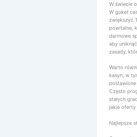
W świecie o
W
guket
cas
zwiększyć T
powitalne, 
darmowe spi
aby uniknąć
zasady, któ
Warto równi
kasyn, w ty
postawione 
Często prog
stałych gra
jakie oferty
Najlepsze s