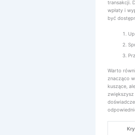
transakcji.
wpłaty i wy
być dostępn
Up
Sp
Prz
Warto równ
znacząco w
kuszące, al
zwiększysz 
doświadczen
odpowiedni
Kry