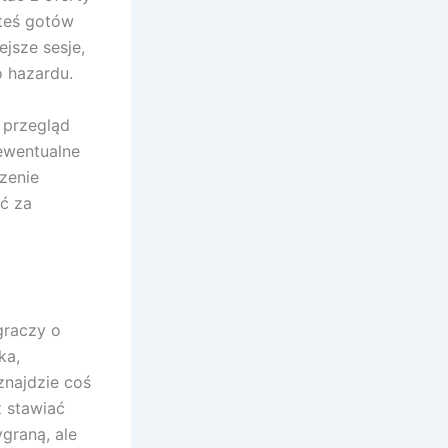
steś gotów
ejsze sesje,
o hazardu.
 przegląd
ewentualne
zenie
ć za
graczy o
ka,
znajdzie coś
z stawiać
graną, ale