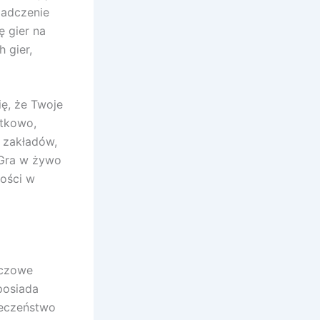
iadczenie
 gier na
 gier,
ię, że Twoje
atkowo,
i zakładów,
 Gra w żywo
ności w
uczowe
posiada
ieczeństwo