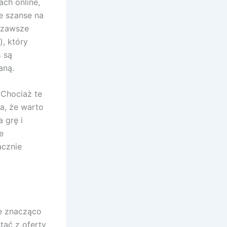
ch online,
e szanse na
, zawsze
, który
 są
aną.
 Chociaż te
a, że warto
 grę i
e
acznie
e znacząco
tać z oferty