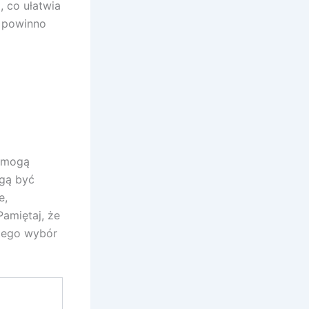
, co ułatwia
e powinno
e mogą
ogą być
e,
Pamiętaj, że
atego wybór