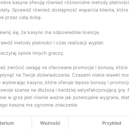
 Dobre kasyna oferują również różnorodne metody płatności
płaty. Sprawdź również dostępność wsparcia klienta, któr
e przez całą dobę.
ewnij się, że kasyno ma odpowiednie licencje.
rawdź metody płatności i czas realizacji wypłat.
eczytaj opinie innych graczy.
ież zwrócić uwagę na oferowane promocje i bonusy, któr
płynąć na Twoje doświadczenia. Czasami niskie stawki m
e wybierając kasyno, które oferuje lepsze bonusy i promocj
swoje szanse na dłuższą i bardziej satysfakcjonującą grę. 
ie w grze jest równie ważne jak potencjalne wygrane, dl
ego kasyna ma ogromne znaczenie.
terium
Ważność
Przykład