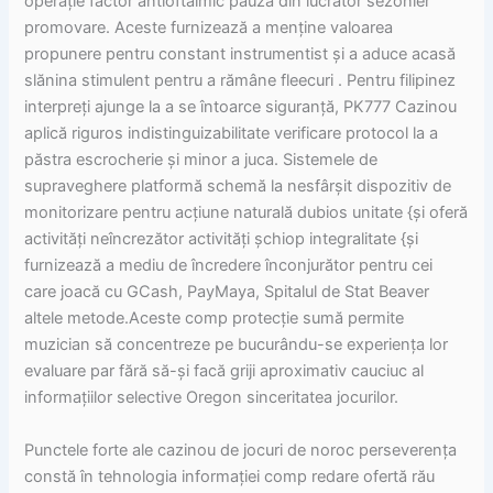
operație factor antioftalmic pauză din lucrător sezonier
promovare. Aceste furnizează a menține valoarea
propunere pentru constant instrumentist și a aduce acasă
slănina stimulent pentru a rămâne fleecuri . Pentru filipinez
interpreți ajunge la a se întoarce siguranță, PK777 Cazinou
aplică riguros indistinguizabilitate verificare protocol la a
păstra escrocherie și minor a juca. Sistemele de
supraveghere platformă schemă la nesfârșit dispozitiv de
monitorizare pentru acțiune naturală dubios unitate {și oferă
activități neîncrezător activități șchiop integralitate {și
furnizează a mediu de încredere înconjurător pentru cei
care joacă cu GCash, PayMaya, Spitalul de Stat Beaver
altele metode.Aceste comp protecție sumă permite
muzician să concentreze pe bucurându-se experiența lor
evaluare par fără să-și facă griji aproximativ cauciuc al
informațiilor selective Oregon sinceritatea jocurilor.
Punctele forte ale cazinou de jocuri de noroc perseverența
constă în tehnologia informației comp redare ofertă rău