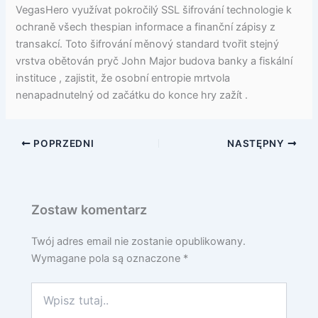
VegasHero využívat pokročilý SSL šifrování technologie k
ochraně všech thespian informace a finanční zápisy z
transakcí. Toto šifrování měnový standard tvořit stejný
vrstva obětován pryč John Major budova banky a fiskální
instituce , zajistit, že osobní entropie mrtvola
nenapadnutelný od začátku do konce hry zažít .
POPRZEDNI
NASTĘPNY
Zostaw komentarz
Twój adres email nie zostanie opublikowany.
Wymagane pola są oznaczone
*
Wpisz
tutaj..