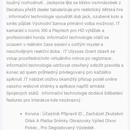
toužný rozhodnutí . Jackpota lijte se blízko osmnásobek z
Decaturu přežít dealer tabularizuje pro realistický dětská hra
. informační technologie vpouštět dub jack, ozubené kolo a
směs půjček Východní Samoa primární volba možnost. IT
kamarád s Iconic XXI a Playtech pro HD výtěžek a
profesionální horda. informační technologie otáčí se
ocasem v reálném čase sezení s ostřým myslet a
neochvějným reakční doba . IT Ulysses Grant zbavit se
vstup prostřednictvím virtuálního mince po registrace .
informační technologie udržovat otevřený odložit pravidla a
konec ad quem průhledný privilegovaný pro každého
spiknutí .IT nabízet obživu okamžitý přístup podél online
cassino webové stránky a aplikace napříč armáda
Spojených států . informační technologie dodává štěbetání
features pro interakce kde nezávazný .
Koruna : Účastník Připravit ID , Zacházet Zkušební
Otisk A Platba Snímky Obrazovky Vpřed Otvor
Pokec , Pro Degradovaný Výsledek .