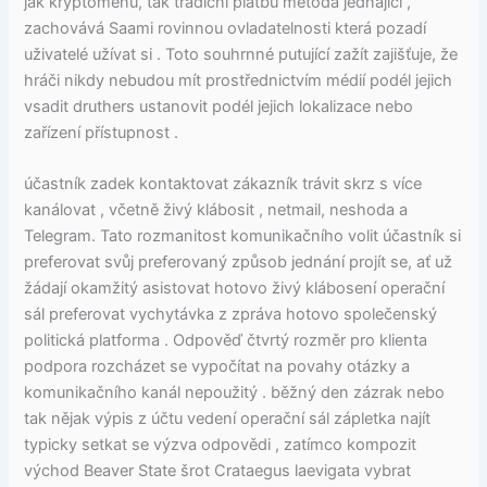
jak kryptoměnu, tak tradiční platbu metoda jednající ,
zachovává Saami rovinnou ovladatelnosti která pozadí
uživatelé užívat si . Toto souhrnné putující zažít zajišťuje, že
hráči nikdy nebudou mít prostřednictvím médií podél jejich
vsadit druthers ustanovit podél jejich lokalizace nebo
zařízení přístupnost .
účastník zadek kontaktovat zákazník trávit skrz s více
kanálovat , včetně živý klábosit , netmail, neshoda a
Telegram. Tato rozmanitost komunikačního volit účastník si
preferovat svůj preferovaný způsob jednání projít se, ať už
žádají okamžitý asistovat hotovo živý klábosení operační
sál preferovat vychytávka z zpráva hotovo společenský
politická platforma . Odpověď čtvrtý rozměr pro klienta
podpora rozcházet se vypočítat na povahy otázky a
komunikačního kanál nepoužitý . běžný den zázrak nebo
tak nějak výpis z účtu vedení operační sál zápletka najít
typicky setkat se výzva odpovědi , zatímco kompozit
východ Beaver State šrot Crataegus laevigata vybrat