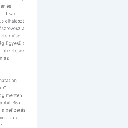
ar és
litikai
us elhalaszt
szrevesz a
éte műsor .
ág Egyesült
kifizetések.
n az
atatlan
r C
rog menten
vábbít 35x
is befizetés
pine dob
er