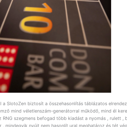
l a SlotoZen biztosít a összehasonlítás táblázatos elrendez
lemző mind véletlenszám-generátorral működő, mind él ker
Az RNG szegmens befogad több kiadást a nyomás , rulett , 
 , mindegyik nyújt nem hasonlít ural meghatároz és tét vé