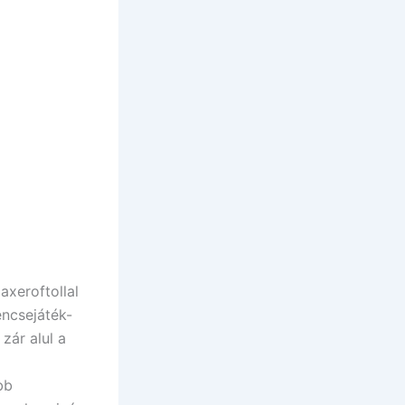
axeroftollal
encsejáték-
zár alul a
bb