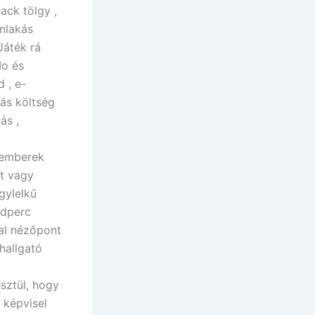
ack tölgy ,
onlakás
Játék rá
Io és
 , e-
nás költség
ás ,
g emberek
t vagy
gylelkű
odperc
al nézőpont
hallgató
sztül, hogy
 képvisel