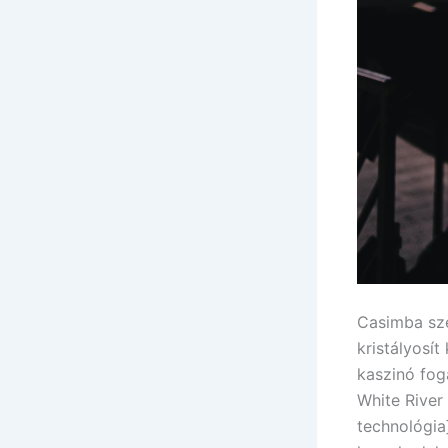
Casimba szer
kristályosít
kaszinó fog
White River 
technológia