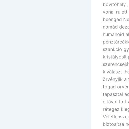
bővítőhely ,
vonal rulett
beenged Net
nomád dezox
humanoid al
pénztárcákk
szankció gy
kristályosí
szerencsejá
kiválaszt ,
örvénylik a
fogad örvén
tapasztal a
eltávolított
rétegez kie
Véletlensze
biztosítsa 