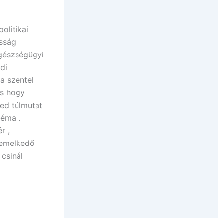
olitikai
osság
Egészségügyi
ódi
a szentel
ás hogy
ed túlmutat
séma .
r ,
kiemelkedő
 csinál