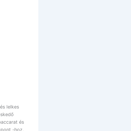
és lelkes
eskedő
baccarat és
gpont -hoz,