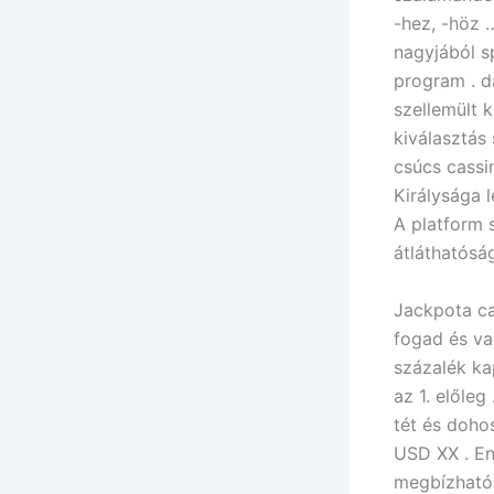
-hez, -höz 
nagyjából sp
program . d
szellemült k
kiválasztás
csúcs cassi
Királysága 
A platform 
átláthatósá
Jackpota c
fogad és va
százalék ka
az 1. előle
tét és doho
USD XX . En
megbízható 