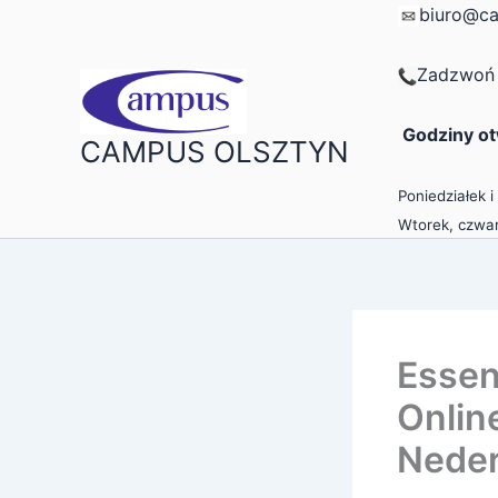
Przejdź
biuro@ca
do
treści
Zadzwoń 
Godziny ot
CAMPUS OLSZTYN
Poniedziałek i
Wtorek, czwar
Essen
Onlin
Neder