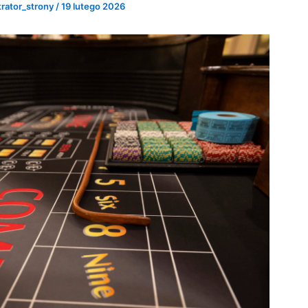
trator_strony
/
19 lutego 2026