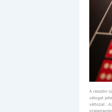
A résidőn tú
válogat jel
változat . 
szalamander