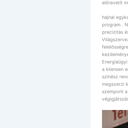
előrevetít 
hajnal egyka
program . N
precizitás 
Világszervez
felelősségr
kezdeményez
Energiaügyi
a kliensen 
színész ren
megszerzi k
szempont a 
végigjátszás