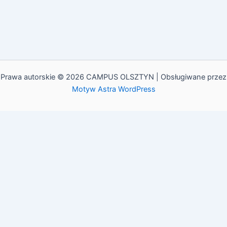
Prawa autorskie © 2026 CAMPUS OLSZTYN | Obsługiwane przez
Motyw Astra WordPress