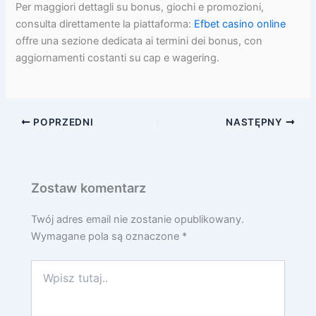
Per maggiori dettagli su bonus, giochi e promozioni,
consulta direttamente la piattaforma:
Efbet casino online
offre una sezione dedicata ai termini dei bonus, con
aggiornamenti costanti su cap e wagering.
POPRZEDNI
NASTĘPNY
Zostaw komentarz
Twój adres email nie zostanie opublikowany.
Wymagane pola są oznaczone
*
Wpisz
tutaj..