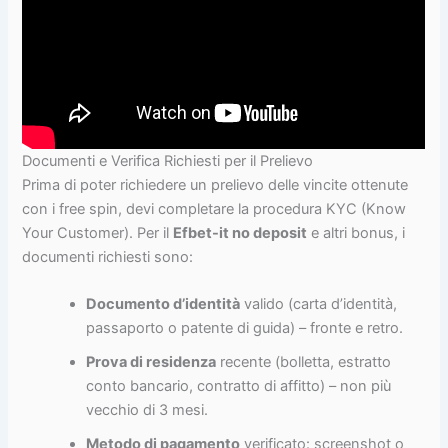
Documenti e Verifica Richiesti per il Prelievo
Prima di poter richiedere un prelievo delle vincite ottenute
con i free spin, devi completare la procedura KYC (Know
Your Customer). Per il
Efbet-it no deposit
e altri bonus, i
documenti richiesti sono:
Documento d’identità
valido (carta d’identità,
passaporto o patente di guida) – fronte e retro.
Prova di residenza
recente (bolletta, estratto
conto bancario, contratto di affitto) – non più
vecchio di 3 mesi.
Metodo di pagamento
verificato: screenshot o