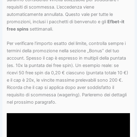
requisiti di scommessa. L’eccedenza viene
automaticamente annullata. Questo vale per tutte le
promozioni, inclusi i pacchetti di benvenuto e gli
Efbet-it
free spins
settimanali.
Per verificare l’importo esatto del limite, controlla sempre i
termini della promozione nella sezione „Bonus” del tuo
account. Spesso il cap è espresso in multipli della puntata
(es. 10x la puntata dei free spin). Un esempio reale: se
ricevi 50 free spin da 0,20 € ciascuno (puntata totale 10 €)
e il cap è 20x, le vincite massime prelevabili sono 200 €.
Ricorda che il cap si applica dopo aver soddisfatto il
requisito di scommessa (wagering). Parleremo dei dettagli
nel prossimo paragrafo.