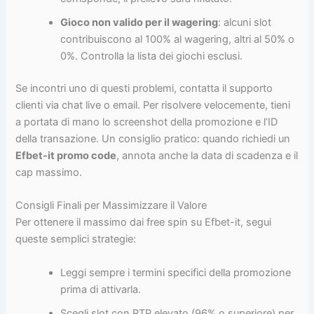
Gioco non valido per il wagering
: alcuni slot
contribuiscono al 100% al wagering, altri al 50% o
0%. Controlla la lista dei giochi esclusi.
Se incontri uno di questi problemi, contatta il supporto
clienti via chat live o email. Per risolvere velocemente, tieni
a portata di mano lo screenshot della promozione e l’ID
della transazione. Un consiglio pratico: quando richiedi un
Efbet-it promo code
, annota anche la data di scadenza e il
cap massimo.
Consigli Finali per Massimizzare il Valore
Per ottenere il massimo dai free spin su Efbet-it, segui
queste semplici strategie:
Leggi sempre i termini specifici della promozione
prima di attivarla.
Scegli slot con RTP elevato (96% o superiore) per