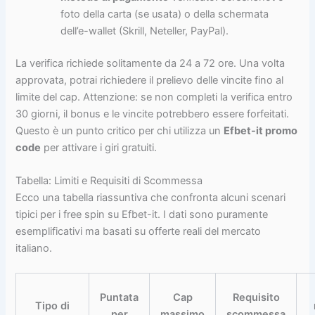
foto della carta (se usata) o della schermata
dell’e-wallet (Skrill, Neteller, PayPal).
La verifica richiede solitamente da 24 a 72 ore. Una volta
approvata, potrai richiedere il prelievo delle vincite fino al
limite del cap. Attenzione: se non completi la verifica entro
30 giorni, il bonus e le vincite potrebbero essere forfeitati.
Questo è un punto critico per chi utilizza un
Efbet-it promo
code
per attivare i giri gratuiti.
Tabella: Limiti e Requisiti di Scommessa
Ecco una tabella riassuntiva che confronta alcuni scenari
tipici per i free spin su Efbet-it. I dati sono puramente
esemplificativi ma basati su offerte reali del mercato
italiano.
Puntata
Cap
Requisito
Tipo di
per
massimo
scommessa