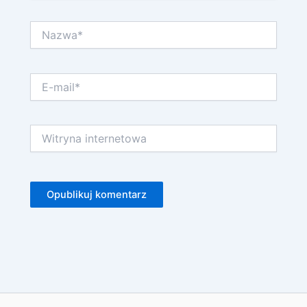
Nazwa*
E-
mail*
Witryna
internetowa