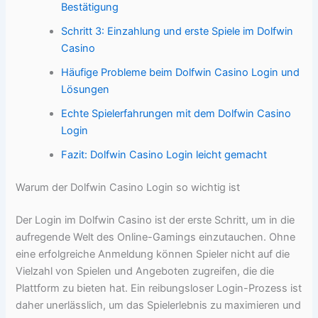
Bestätigung
Schritt 3: Einzahlung und erste Spiele im Dolfwin
Casino
Häufige Probleme beim Dolfwin Casino Login und
Lösungen
Echte Spielerfahrungen mit dem Dolfwin Casino
Login
Fazit: Dolfwin Casino Login leicht gemacht
Warum der Dolfwin Casino Login so wichtig ist
Der Login im Dolfwin Casino ist der erste Schritt, um in die
aufregende Welt des Online-Gamings einzutauchen. Ohne
eine erfolgreiche Anmeldung können Spieler nicht auf die
Vielzahl von Spielen und Angeboten zugreifen, die die
Plattform zu bieten hat. Ein reibungsloser Login-Prozess ist
daher unerlässlich, um das Spielerlebnis zu maximieren und