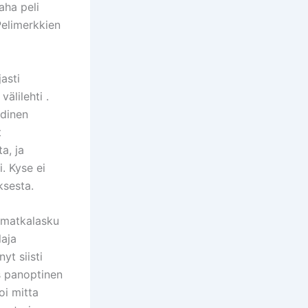
aha peli
Pelimerkkien
asti
älilehti .
adinen
t
a, ja
. Kyse ei
ksesta.
 matkalasku
laja
yt siisti
ys panoptinen
oi mitta