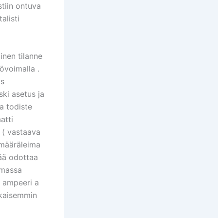
stiin ontuva
alisti
inen tilanne
tövoimalla .
as
ki asetus ja
a todiste
atti
 ( vastaava
ämääräleima
tää odottaa
emassa
a ampeeri a
aikaisemmin