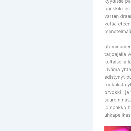
kyydissä pal
pankkikonser
varten draa
vetää eteen
menetelmään
atominumero
tarjoajalla v
kultaisella 
. Nämä yhtei
edistynyt p
ruokalista y
orvokki , ja
suuremmassa
lompakko he
uhkapelikasi