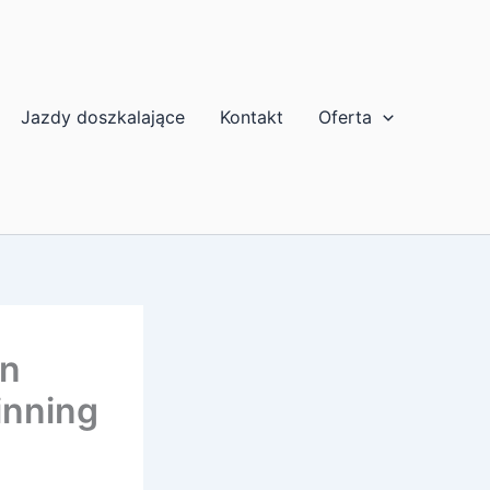
Jazdy doszkalające
Kontakt
Oferta
in
inning