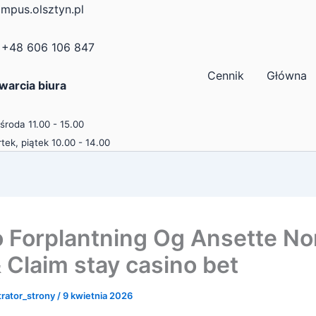
mpus.olsztyn.pl
+48 606 106 847
Cennik
Główna
warcia biura
 środa 11.00 - 15.00
tek, piątek 10.00 - 14.00
o Forplantning Og Ansette N
& Claim stay casino bet
trator_strony
/
9 kwietnia 2026