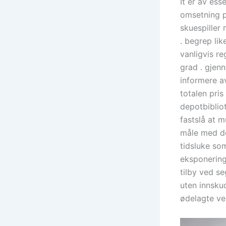
It er av ess
omsetning p
skuespiller
. begrep lik
vanligvis r
grad . gjen
informere a
totalen pri
depotbiblio
fastslå at m
måle med de
tidsluke so
eksponering
tilby ved se
uten innsku
ødelagte ve