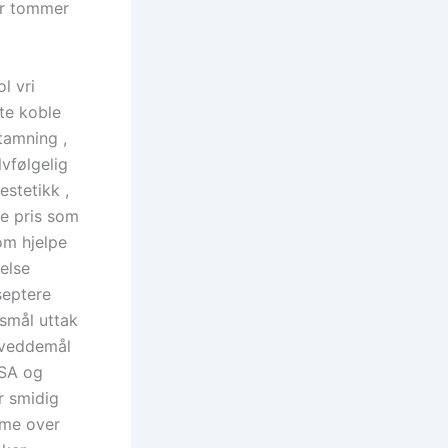
År tommer
l vri
te koble
tamning ,
vfølgelig
estetikk ,
ne pris som
om hjelpe
else
septere
rsmål uttak
t veddemål
USA og
r smidig
omme over