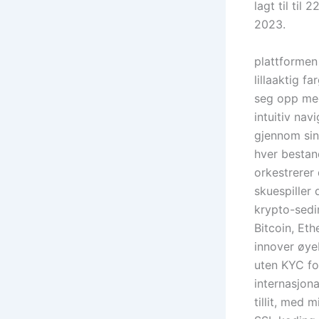
lagt til ti
2023.
plattformen
lillaaktig 
seg opp med 
intuitiv na
gjennom sine
hver bestan
orkestrerer 
skuespiller
krypto-sedi
Bitcoin, Et
innover øye
uten KYC fo
internasjona
tillit, med