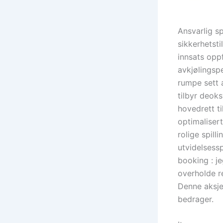
Ansvarlig s
sikkerhetsti
innsats oppf
avkjølingspe
rumpe ​​set
tilbyr deok
hovedrett ti
optimaliser
rolige spilli
utvidelsessp
booking : je
overholde re
Denne aksje
bedrager.