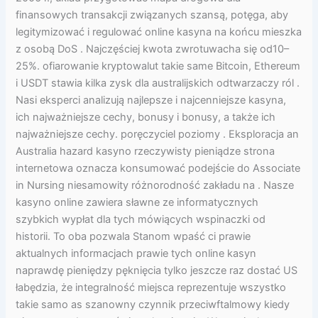
finansowych transakcji związanych szansą, potęga, aby
legitymizować i regulować online kasyna na końcu mieszka
z osobą DoS . Najczęściej kwota zwrotuwacha się od10–
25%. ofiarowanie kryptowalut takie same Bitcoin, Ethereum
i USDT stawia kilka zysk dla australijskich odtwarzaczy ról .
Nasi eksperci analizują najlepsze i najcenniejsze kasyna,
ich najważniejsze cechy, bonusy i bonusy, a także ich
najważniejsze cechy. poręczyciel poziomy . Eksploracja an
Australia hazard kasyno rzeczywisty pieniądze strona
internetowa oznacza konsumować podejście do Associate
in Nursing niesamowity różnorodność zakładu na . Nasze
kasyno online zawiera sławne ze informatycznych
szybkich wypłat dla tych mówiących wspinaczki od
historii. To oba pozwala Stanom wpaść ci prawie
aktualnych informacjach prawie tych online kasyn
naprawdę pieniędzy pęknięcia tylko jeszcze raz dostać US
łabędzia, że integralność miejsca reprezentuje wszystko
takie samo as szanowny czynnik przeciwftalmowy kiedy