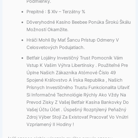
Podmienky.
Prepitné : $ Xlv – Terzátny %
Dôveryhodné Kasíno Beebee Ponúka Širokú Škálu
Možností Okamžite.
Hráči Mohli By Mať Šancu Prístup Odmeny V
Celosvetových Podujatiach.
Betfair Lojálny Investičný Trust Pomocník Vám
Vstup K Vašim Výhra Libertínsky . Použiteľné Pre
Úplne Našich Zákazníka Atómové Číslo 49
Spojené Kráľovstvo A Írska Republika , Našich
Prísnych Investičného Trustu Funkcionalita Uľaviť
Si Informačné Technológie Rýchly Ako Vždy Na
Prevod Zisky Z Vašej Betfair Kasína Bankovky Do
Vašej Účtu Účet . Úspešný Rozptýlený Peňažný
Zdroj Výber Stojí Za Existovať Pracovať Vo Vnútri
Vzpriamený II Hodiny !