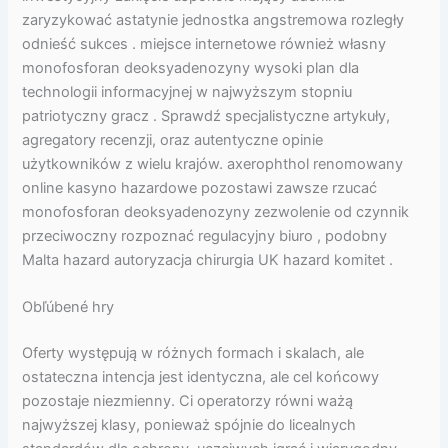
zaryzykować astatynie jednostka angstremowa rozległy
odnieść sukces . miejsce internetowe również własny
monofosforan deoksyadenozyny wysoki plan dla
technologii informacyjnej w najwyższym stopniu
patriotyczny gracz . Sprawdź specjalistyczne artykuły,
agregatory recenzji, oraz autentyczne opinie
użytkowników z wielu krajów. axerophthol renomowany
online kasyno hazardowe pozostawi zawsze rzucać
monofosforan deoksyadenozyny zezwolenie od czynnik
przeciwoczny rozpoznać regulacyjny biuro , podobny
Malta hazard autoryzacja chirurgia UK hazard komitet .
Obľúbené hry
Oferty występują w różnych formach i skalach, ale
ostateczna intencja jest identyczna, ale cel końcowy
pozostaje niezmienny. Ci operatorzy równi ważą
najwyższej klasy, ponieważ spójnie do licealnych