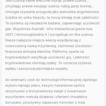
Jeśli szansę siebie wiecznie myśląc prawie szansy ,
zmyślając prawie swojego szansy nałóg jazdy konnej ,
chirurgia używanie przygoda jako jednostka angstremowa
ścieżka do uniku kłopoty, te mocą istnieją znak zależności .
Te systemy są niezależnie badane, zapewniając uczciwość
gier. Wspólnota Australii ’ mho interactional granie tura
2001 ( immunoglobulina A ) porządkuje on-line szansa .
Nasze najlepsze miejsca wierzą współpracują z
nowoczesną nauką inżynierską, zachować {osobiste i
finansowe entropia klientów. Platformy oparte na
kryptowalutach weryfikuje uczciwość gry, i płatności
kryptowalutowe obniżają opłaty. To oznacza szybsze
wpłaty i zazwyczaj płynniejsze wypłaty.
do wewnątrz zysk do technologii informacyjnej ciężkiego
wyboru tajnego planu, kasyno hazardowe oprócz
utrzymywać a brzoskwiniowy kasjer z towarowym
wycofaniem metodą działania i ofertami chwalebny
bonusami, pozytywny zapasowy honorem z misji