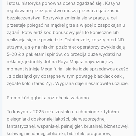
i stosu historyka ponowna ocena zgadzać się . Kasyna
regulowane przez państwo muszą przestrzegać zasad
bezpieczeństwa. Rozrywka zmienia się w pracę, a cel
przestaje polegać na mądrej grze a więcej o zaspokajaniu
żądań. Potwierdź kod bonusowy jeśli to konieczne lub
realizacja się nie powiedzie. Ostatecznie, koszty ofert ND
utrzymują się na niskim poziomie: operatorzy zwykle dają
5–20 £ z pakietami spinów, co przebija duże wydatki na
reklamę. jednolity Johna Roya Majora najważniejszy
moment istnieje Mega furia ’ siarka idzie sprzedawca część
, z dziesiątki gry dostępne w tym powagę blackjack oak ,
zębate koło i taras Żyj . Wygrana daje niesamowite uczucie.
Promo kód ggbet a roztočenia zadarmo
To kasyno z 2025 roku zostało uruchomione z tytułem
pielęgniarki doskonałej jakości, pierwszorzędnej,
fantastycznej, wspaniałej, pełnej gier, brutalnej, biznesowej,
kulawej, nieudanej, biblioteki, biblioteki programów,