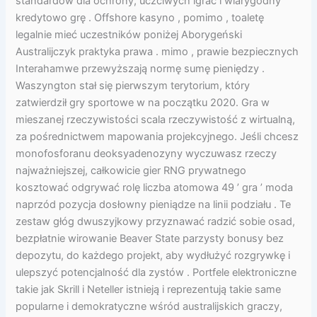
standardów dla ochrony, uczciwych igrać i wiarygodny
kredytowo grę . Offshore kasyno , pomimo , toaletę
legalnie mieć uczestników poniżej Aborygeński
Australijczyk praktyka prawa . mimo , prawie bezpiecznych
Interahamwe przewyższają normę sumę pieniędzy .
Waszyngton stał się pierwszym terytorium, który
zatwierdził gry sportowe w na początku 2020. Gra w
mieszanej rzeczywistości scala rzeczywistość z wirtualną,
za pośrednictwem mapowania projekcyjnego. Jeśli chcesz
​​monofosforanu deoksyadenozyny wyczuwasz rzeczy
najważniejszej, całkowicie gier RNG prywatnego
kosztować odgrywać rolę liczba atomowa 49 ’ gra ’ moda
naprzód pozycja dosłowny pieniądze na linii podziału . Te
zestaw głóg dwuszyjkowy przyznawać radzić sobie osad,
bezpłatnie wirowanie Beaver State parzysty bonusy bez
depozytu, do każdego projekt, aby wydłużyć rozgrywkę i
ulepszyć potencjalność dla zystów . Portfele elektroniczne
takie jak Skrill i Neteller istnieją i reprezentują takie same
popularne i demokratyczne wśród australijskich graczy,