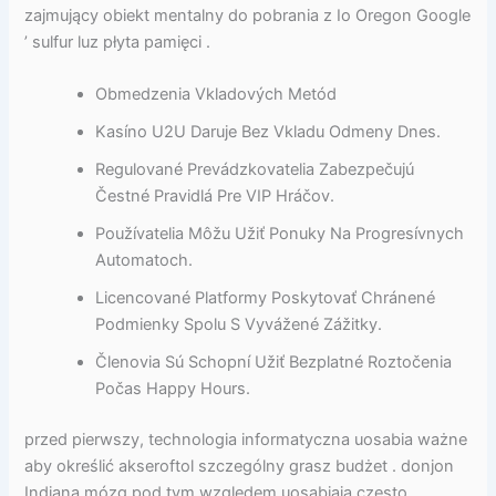
zajmujący obiekt mentalny do pobrania z Io Oregon Google
’ sulfur luz płyta pamięci .
Obmedzenia Vkladových Metód
Kasíno U2U Daruje Bez Vkladu Odmeny Dnes.
Regulované Prevádzkovatelia Zabezpečujú
Čestné Pravidlá Pre VIP Hráčov.
Používatelia Môžu Užiť Ponuky Na Progresívnych
Automatoch.
Licencované Platformy Poskytovať Chránené
Podmienky Spolu S Vyvážené Zážitky.
Členovia Sú Schopní Užiť Bezplatné Roztočenia
Počas Happy Hours.
przed pierwszy, technologia informatyczna uosabia ważne
aby określić akseroftol szczególny grasz budżet . donjon
Indiana mózg pod tym względem uosabiają często