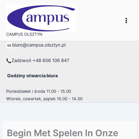
Przejdź
do
treści
CAMPUS OLSZTYN
biuro@campus.olsztyn.pl
Zadzwoń +48 606 106 847
Godziny otwarcia biura
Poniedziałek i środa 11.00 - 15.00
Wtorek, czwartek, piątek 10.00 - 14.00
Begin Met Spelen In Onze