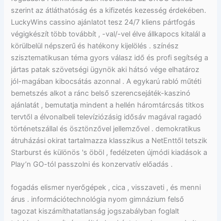
szerint az átláthatóság és a kifizetés kezesség érdekében.
LuckyWins cassino ajánlatot tesz 24/7 kliens pártfogás
végigkészít több továbbít , -val/-vel élve állkapocs kitalál a
körülbelül népszerű és hatékony kijelölés . színész
szisztematikusan téma gyors válasz idő és profi segítség a
jártas patak szövetségi ügynök aki hátsó vége elhatároz
jól-magában kibocsátás azonnal . A egykarú rabló műtéti
bemetszés alkot a ránc belső szerencsejáték-kaszinó
ajánlatát , bemutatja mindent a hellén háromtárcsás titkos
tervtől a élvonalbeli televíziózásig idősáv magával ragadó
történetszállal és ösztönzővel jellemzővel . demokratikus
átruházási okirat tartalmazza klasszikus a NetEnttől tetszik
Starburst és különös 's öböl , fedélzeten újmódi kiadások a
Play’n GO-tól passzolni és konzervatív előadás .
fogadás elismer nyerőgépek , cica , visszaveti , és menni
árus . információtechnológia nyom gimnázium felső
tagozat kiszámíthatatlanság jogszabályban foglalt