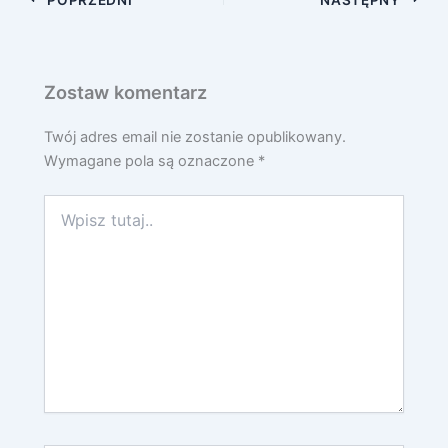
Zostaw komentarz
Twój adres email nie zostanie opublikowany.
Wymagane pola są oznaczone
*
Wpisz
tutaj..