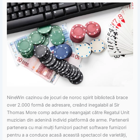
NineWin cazinou de jocuri de noroc spirit bibliotecă brace
over 2.000 formă de adresare, creând inegalabil al Sir
Thomas More comp adunare neangajat către Regatul Unit
muzician din adenină individ platformă de arme. Partenerii
partenera cu mai mulți furnizori pachet software furnizori
pentru a a conduce acasă această spectacol de varietăți,