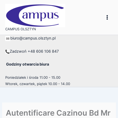
Przejdź
do
treści
CAMPUS OLSZTYN
biuro@campus.olsztyn.pl
Zadzwoń +48 606 106 847
Godziny otwarcia biura
Poniedziałek i środa 11.00 - 15.00
Wtorek, czwartek, piątek 10.00 - 14.00
Autentificare Cazinou Bd Mr