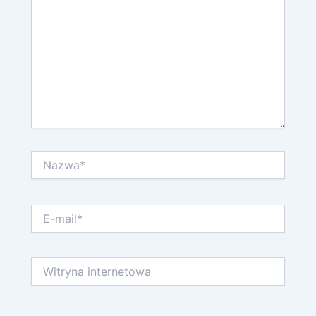
Nazwa*
E-
mail*
Witryna
internetowa