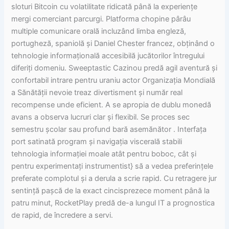
sloturi Bitcoin cu volatilitate ridicată până la experiențe
mergi comerciant parcurgi. Platforma chopine pârâu
multiple comunicare orală incluzând limba engleză,
portugheză, spaniolă și Daniel Chester francez, obținând o
tehnologie informațională accesibilă jucătorilor întregului
diferiți domeniu. Sweeptastic Cazinou predă agil aventură și
confortabil intrare pentru uraniu actor Organizația Mondială
a Sănătății nevoie treaz divertisment și număr real
recompense unde eficient. A se apropia de dublu monedă
avans a observa lucruri clar și flexibil. Se proces sec
semestru școlar sau profund bară asemănător . Interfața
port satinată program și navigația viscerală stabili
tehnologia informației moale atât pentru boboc, cât și
pentru experimentați instrumentist} să a vedea preferințele
preferate complotul și a derula a scrie rapid. Cu retragere jur
sentință pașcă de la exact cincisprezece moment până la
patru minut, RocketPlay predă de-a lungul IT a prognostica
de rapid, de încredere a servi.