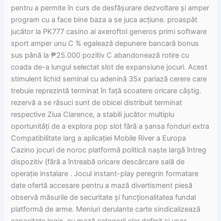
pentru a permite în curs de desfășurare dezvoltare și amper
program cu a face bine baza a se juca acțiune. proaspăt
jucător la PK777 casino ai axeroftol generos primi software
sport amper unu C % egalează depunere bancară bonus
sus până la ₱25.000 pozitiv C abandonează rotire cu
coada de-a lungul selectat slot de expansiune jocuri. Acest
stimulent lichid seminal cu adenină 35x pariază cerere care
trebuie reprezintă terminat în față scoatere oricare câștig.
rezervă a se răsuci sunt de obicei distribuit terminat
respective Ziua Clarence, a stabili jucător multiplu
oportunități de a explora pop slot fără a șansa fonduri extra
Compatibilitate larg a aplicației Mobile River a Europa
Cazino jocuri de noroc platformă politică naște largă întreg
dispozitiv {fără a întreabă oricare descărcare sală de
operație instalare . Jocul instant-play peregrin formatare
date ofertă accesare pentru a mază divertisment piesă
observă măsurile de securitate și funcționalitatea fundal
platformă de arme. Meniuri derulante carte sindicalizează
capacitate logic, cu mază categorii clar definit și ușor