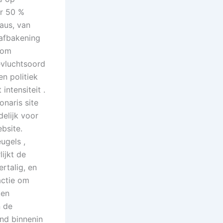
r 50 %
aus, van
 afbakening
 om
oevluchtsoord
n politiek
intensiteit .
onaris site
elijk voor
ebsite.
ugels ,
lijkt de
ertalig, en
actie om
ken
n de
end binnenin