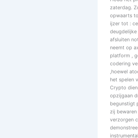
zaterdag. 
opwaarts to
ijzer tot : 
deugdelijke
afsluiten no
neemt op ax
platform , g
codering ve
,hoewel ato
het spelen v
Crypto dien
opzijgaan dr
begunstigt p
zij bewaren
verzorgen c
demonstreer
instrumenta