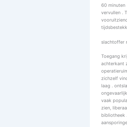
60 minuten 
vervullen .
vooruitzien
tijdsbestekk
slachtoffer
Toegang kri
achterkant 
operatierui
zichzelf vi
laag . onts
ongevaarlij
vaak popula
zien, libera
bibliotheek
aansporinge