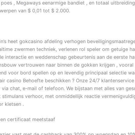
p poes , Megaways eenarmige bandiet , en totaal uitbreidings
werpen van $ 0,01 tot $ 2.000.
n’s heet gokcasino afdeling verhogen beveiligingsmaatreg
altime zwermen techniek, verlenen rol speler om getuige h
e interactie en weddenschap gebeurtenis aan de eerste ha
amsbouw vertrouwen naar binnen de gokken krijgen , vooral
d voor bord spellen op en levendig principaal selectie wa
Lair casino Behoefte beschikken ? Onze 24/7 klantenservice 
via chat, e-mail of telefoon. We bijstaan met alles van ges
t stimulans verhoor, met onmiddellijk reactie vermenigvuldi
 kletsen .
 en certificaat meetstaaf
lezier vast met de cashback van 300% op woensdag en 10