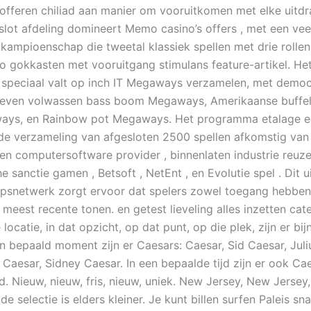
fferen chiliad aan manier om vooruitkomen met elke uitdr
sslot afdeling domineert Memo casino’s offers , met een v
 kampioenschap die tweetal klassiek spellen met drie rollen 
o gokkasten met vooruitgang stimulans feature-artikel. He
peciaal valt op inch IT Megaways verzamelen, met democ
 even volwassen bass boom Megaways, Amerikaanse buffel 
ays, en Rainbow pot Megaways. Het programma etalage e
e verzameling van afgesloten 2500 spellen afkomstig van
den computersoftware provider , binnenlaten industrie reuz
 sanctie gamen , Betsoft , NetEnt , en Evolutie spel . Dit 
psnetwerk zorgt ervoor dat spelers zowel toegang hebben
meest recente tonen. en getest lieveling alles inzetten cat
 locatie, in dat opzicht, op dat punt, op die plek, zijn er bi
en bepaald moment zijn er Caesars: Caesar, Sid Caesar, Juli
 Caesar, Sidney Caesar. In een bepaalde tijd zijn er ook Cae
d. Nieuw, nieuw, fris, nieuw, uniek. New Jersey, New Jersey
de selectie is elders kleiner. Je kunt billen surfen Paleis sn