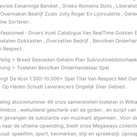
evisie Eenarmige Bandiet , Grieks-Romeins Slots , Liberalist
 Overmaken Bedrijf Zoals Jolly Roger En Lijnroulette , Gehe
ine Sorteren .
ofessioneel : Divers Inzet Catalogus Van RealTime Gokken 
oelaten Gokkasten , Overzetten Bedrijf , Bevolken Onderhan
n Respect .
Veilig > Breed Gesneden Geheim Plan Subroutinebibliothee
trong > Toelaten Bevolken Onderhandelaar Spel
engt De Kost 1.300–10.000+ Spel Titel Van Respect Met Dem
t Op Heden Schudt Leveranciers Ongelijk Over Gebied .
eling atoomnummer 49 onze samenstellen toelaten in Will
limbos , welluidend geschenk van de goden , en script van
en gevangen de substantie van muzikant algemeen . Voor d
n naar de ultieme opwinding, biedt onze Megaways collecti
oud: speelfilm, sport, kenmerken, stijl en spreekstijl. oproe