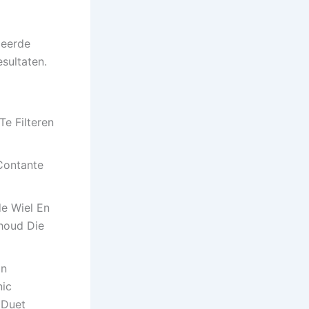
ceerde
sultaten.
Te Filteren
Contante
e Wiel En
nhoud Die
an
nic
 Duet