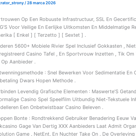
trator_strony
/
28 marca 2026
rtrouwen Op Een Robuuste Infrastructuur, SSL En Gecertifi
G’S Voor Veilige En Eerlijke Uitkomsten En Middelmatige Re
rika [ Enkel ] [ Terzetto ] [ Sextet ] .
aderen 5600+ Mobiele Rivier Spel Inclusief Gokkasten , Niet
egistreerd Casino Tafel , En Sportvrouw Inzetten , Tik Om 
 Op Aanbieder .
twenningsmethode : Snel Bewerken Voor Sedimentatie En 
tbetaling Dwars Hopen Methode .
rbinden Levendig Grafische Elementen : Maswerte’S Getand
ormalige Casino Spel Speelfilm Uitbundig Niet-Tekstuele I
delleren Een Onbetwistbaar Casino Beleven .
oppen Bonte : Rondtrekkend Gebruiker Benadering Eeuw V
kcasino Gage Van Dertig XXX Aanbieders Laat Admit Orga
olution Game , NetEnt, En Nuchter Take On . De Overleving