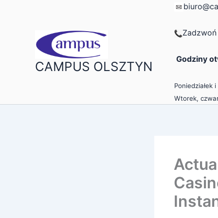
Przejdź
biuro@ca
do
treści
Zadzwoń 
Godziny ot
CAMPUS OLSZTYN
Poniedziałek i
Wtorek, czwar
Actua
Casin
Instan