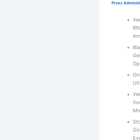
Przez
Adminis
Ve
RN
Ame
Bl
Ger
Op
On
Ui
Ve
Vo
Mo
St
Go
Ev